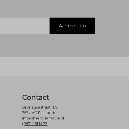
Aanmelden
Contact
Gronausestraat 1175
7534 AG Enschede
info@mengermode.nl
(053) 461 14 73