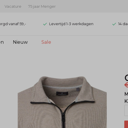
Vacature
75 jaar Menger
orgd vanaf 59,-
Levertijd 1-3 werkdagen
14 da
en
Nieuw
Sale
€
M
K