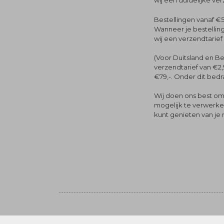
wij een duidelijke ve
Bestellingen vanaf €5
Wanneer je bestelling
wij een verzendtarief
(Voor Duitsland en Be
verzendtarief van €2,
€79,-. Onder dit bedra
Wij doen ons best om 
mogelijk te verwerken 
kunt genieten van je