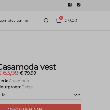
0
€ 0,00
gen retourtermijn
Casamoda vest
 63,99
€ 79,99
erk:
Casamoda
leurgroep:
Beige
TOEVOEGEN AAN