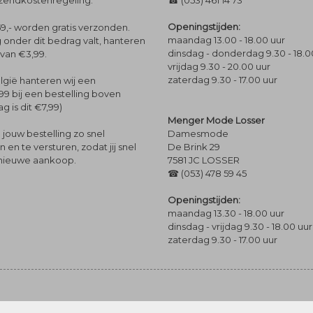
rzendkostenregeling.
☎ (053) 461 14 73
Openingstijden:
9,- worden gratis verzonden.
maandag 13.00 - 18.00 uur
 onder dit bedrag valt, hanteren
dinsdag - donderdag 9.30 - 18.0
 van €3,99.
vrijdag 9.30 - 20.00 uur
zaterdag 9.30 - 17.00 uur
lgië hanteren wij een
99 bij een bestelling boven
g is dit €7,99)
Menger Mode Losser
Damesmode
jouw bestelling zo snel
De Brink 29
en te versturen, zodat jij snel
7581 JC LOSSER
 nieuwe aankoop.
☎ (053) 478 59 45
Openingstijden:
maandag 13.30 - 18.00 uur
dinsdag - vrijdag 9.30 - 18.00 uur
zaterdag 9.30 - 17.00 uur