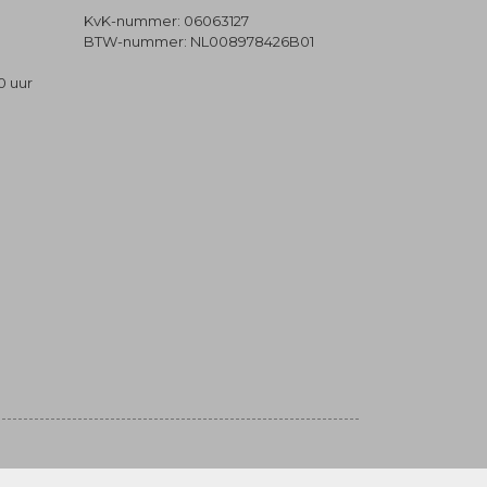
KvK-nummer: 06063127
BTW-nummer: NL008978426B01
0 uur