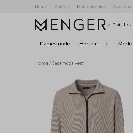
Home
Contact
Klantenservice
Over ons
Gratis bez
Damesmode
Herenmode
Merk
Casamoda
Home
Casamoda vest
vest
-
Menger
Mode