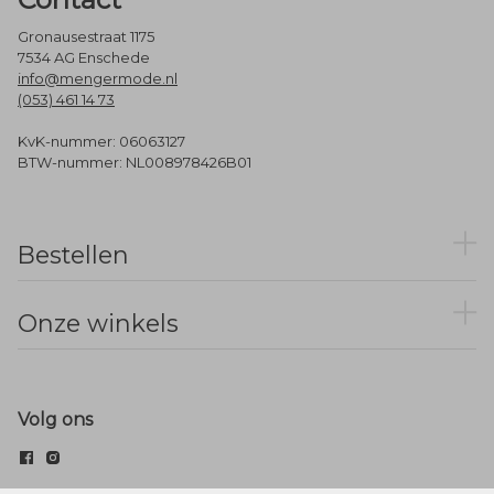
Gronausestraat 1175
7534 AG Enschede
info@mengermode.nl
(053) 461 14 73
KvK-nummer: 06063127
BTW-nummer: NL008978426B01
Bestellen
Onze winkels
Volg ons