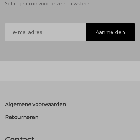
Schrijf je nu in voor onze nieuwsbrief
E-
Aanmelden
mailadres
Footer
Algemene voorwaarden
Retourneren
Contact