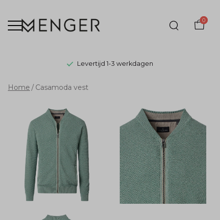
0
Levertijd 1-3 werkdagen
Casamoda
Home
Casamoda vest
vest
-
Menger
Mode