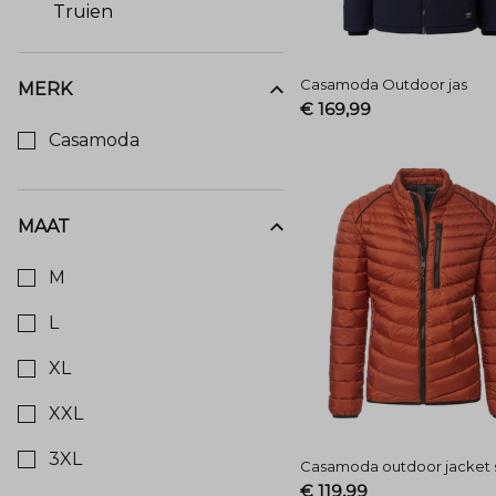
Truien
Casamoda Outdoor jas
MERK
€ 169,99
Kies een Merk om op te filteren
Casamoda
MAAT
Kies een Maat om op te filteren
M
L
XL
XXL
3XL
Casamoda outdoor jacket 
€ 119,99