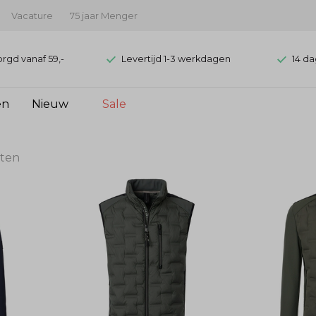
Vacature
75 jaar Menger
orgd vanaf 59,-
Levertijd 1-3 werkdagen
14 da
en
Nieuw
Sale
aten