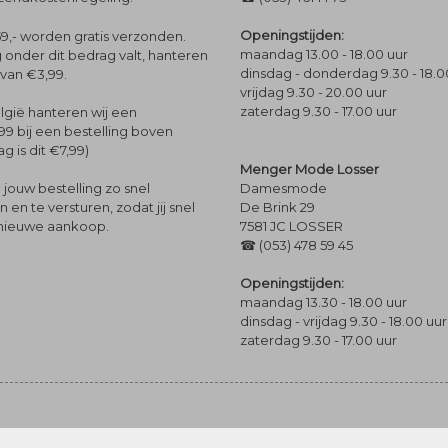
Openingstijden:
9,- worden gratis verzonden.
maandag 13.00 - 18.00 uur
 onder dit bedrag valt, hanteren
dinsdag - donderdag 9.30 - 18.0
 van €3,99.
vrijdag 9.30 - 20.00 uur
zaterdag 9.30 - 17.00 uur
lgië hanteren wij een
99 bij een bestelling boven
g is dit €7,99)
Menger Mode Losser
Damesmode
jouw bestelling zo snel
De Brink 29
en te versturen, zodat jij snel
7581 JC LOSSER
 nieuwe aankoop.
☎ (053) 478 59 45
Openingstijden:
maandag 13.30 - 18.00 uur
dinsdag - vrijdag 9.30 - 18.00 uur
zaterdag 9.30 - 17.00 uur