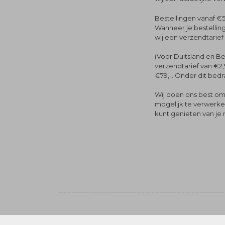
Bestellingen vanaf €5
Wanneer je bestelling
wij een verzendtarief
(Voor Duitsland en Be
verzendtarief van €2,
€79,-. Onder dit bedra
Wij doen ons best om 
mogelijk te verwerken 
kunt genieten van je
Volg ons
© Menger Mode