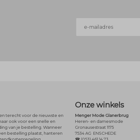
E-
mailadres
Onze winkels
leen terecht voor de nieuwste en
Menger Mode Glanerbrug
maar ook voor een snelle en
Heren- en damesmode
ng van je bestelling. Wanneer
Gronausestraat 1175
een bestelling plaatst, hanteren
7534 AG ENSCHEDE
rzendkostenregeling.
☎ (053) 461 14 73