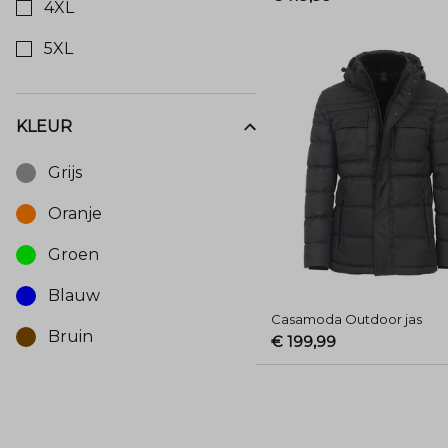
4XL
5XL
KLEUR
Kies een Kleur om op te filteren
Grijs
Oranje
Groen
Blauw
Casamoda Outdoor jas
Bruin
€ 199,99