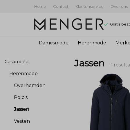
Home
Contact
Klantenservice
Over ons
Gratis bez
Damesmode
Herenmode
Merk
Jassen
Jassen
Casamoda
-
11 result
Herenmode
Menger
Overhemden
Mode
Polo's
Jassen
Vesten