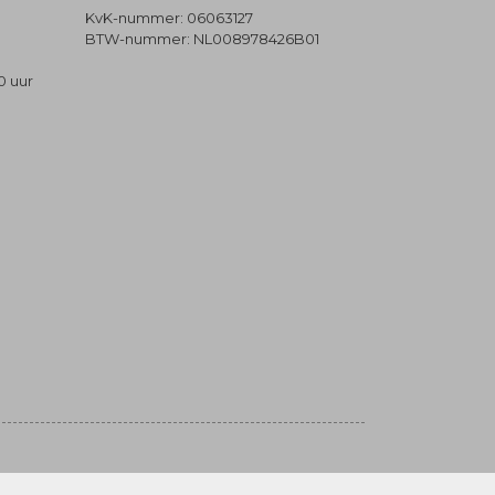
KvK-nummer: 06063127
BTW-nummer: NL008978426B01
0 uur