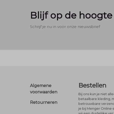
Blijf op de hoogte
Schrijf je nu in voor onze nieuwsbrief
Footer
Bestellen
Algemene
voorwaarden
Bij ons kun je niet al
betaalbare kleding, 
Retourneren
betrouwbare verzendi
je bij Menger Online 
wij een duidelijke ve