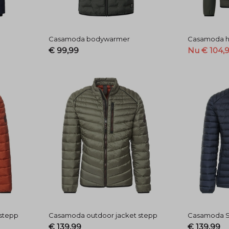
Casamoda bodywarmer
Casamoda hy
€ 99,99
Nu € 104,
stepp
Casamoda outdoor jacket stepp
Casamoda S
€ 139,99
€ 139,99