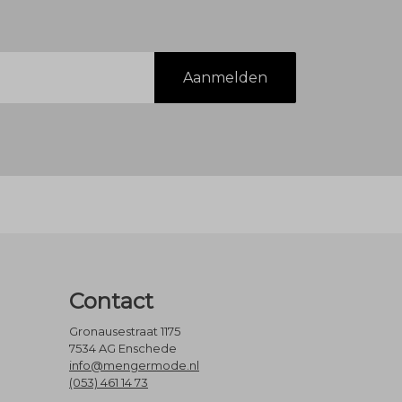
Aanmelden
Contact
Gronausestraat 1175
7534 AG Enschede
info@mengermode.nl
(053) 461 14 73