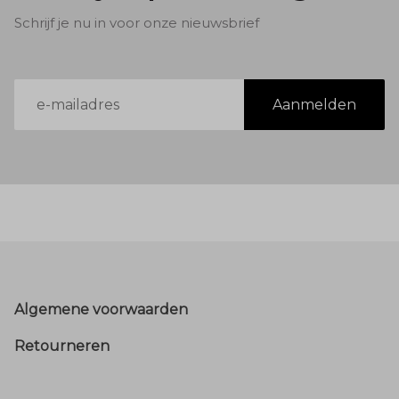
Schrijf je nu in voor onze nieuwsbrief
E-
Aanmelden
mailadres
Footer
Algemene voorwaarden
Retourneren