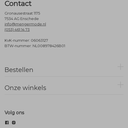
Contact
Gronausestraat 1175
7534 AG Enschede
info@mengermode.nl
(053) 461 14 73
KvK-nummer: 06063127
BTW-nummer: NL008978426B01
Bestellen
Onze winkels
Volg ons