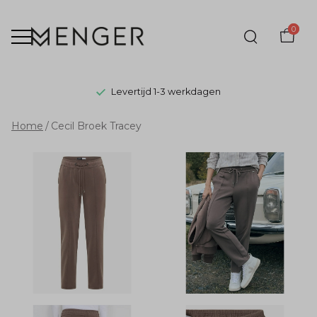
0
Levertijd 1-3 werkdagen
Cecil
Home
Cecil Broek Tracey
Broek
Tracey
-
Menger
Mode