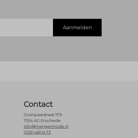
Aanmelden
Contact
Gronausestraat 1175
7534 AG Enschede
info@mengermode.nl
(053) 461 14 73