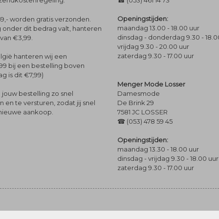
rzendkostenregeling.
☎ (053) 461 14 73
Openingstijden:
9,- worden gratis verzonden.
maandag 13.00 - 18.00 uur
 onder dit bedrag valt, hanteren
dinsdag - donderdag 9.30 - 18.0
 van €3,99.
vrijdag 9.30 - 20.00 uur
zaterdag 9.30 - 17.00 uur
lgië hanteren wij een
99 bij een bestelling boven
g is dit €7,99)
Menger Mode Losser
Damesmode
jouw bestelling zo snel
De Brink 29
en te versturen, zodat jij snel
7581 JC LOSSER
 nieuwe aankoop.
☎ (053) 478 59 45
Openingstijden:
maandag 13.30 - 18.00 uur
dinsdag - vrijdag 9.30 - 18.00 uur
zaterdag 9.30 - 17.00 uur