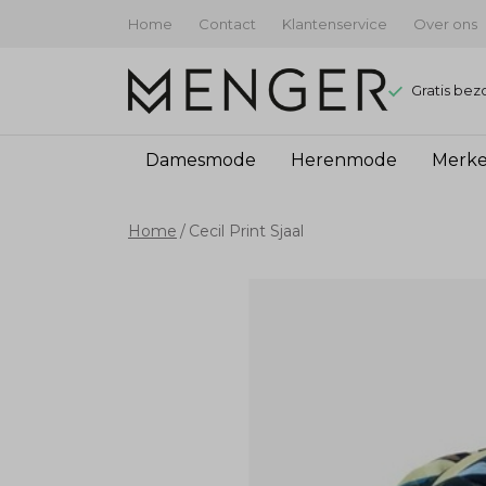
Home
Contact
Klantenservice
Over ons
Gratis bez
Damesmode
Herenmode
Merk
Cecil
Home
Cecil Print Sjaal
Print
Sjaal
-
Menger
Mode