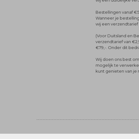
wij een duidelijke ve
Bestellingen vanaf €5
Wanneer je bestelling
wij een verzendtarief
(Voor Duitsland en Be
verzendtarief van €2,
€79,-. Onder dit bedra
Wij doen ons best om 
mogelijk te verwerken 
kunt genieten van je