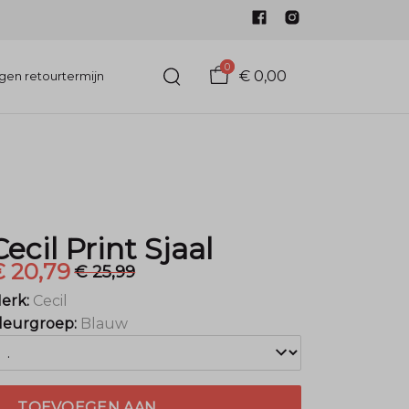
0
€ 0,00
gen retourtermijn
Cecil Print Sjaal
€ 20,79
€ 25,99
erk:
Cecil
leurgroep:
Blauw
TOEVOEGEN AAN