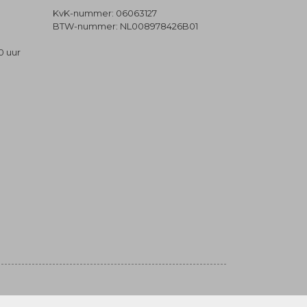
KvK-nummer: 06063127
BTW-nummer: NL008978426B01
0 uur