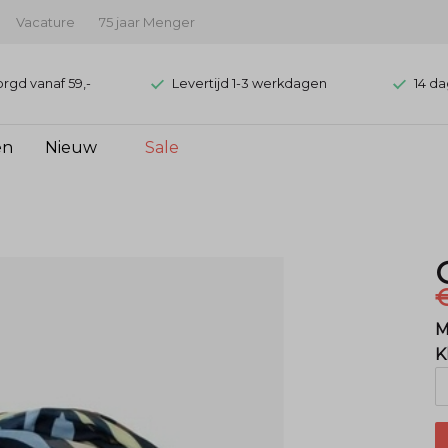
Vacature
75 jaar Menger
orgd vanaf 59,-
Levertijd 1-3 werkdagen
14 da
en
Nieuw
Sale
M
K