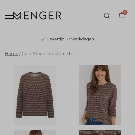
0
Levertijd 1-3 werkdagen
Cecil
Home
Cecil Stripe structure shirt
Stripe
structure
shirt
-
Menger