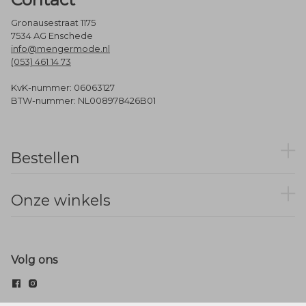
Gronausestraat 1175
7534 AG Enschede
info@mengermode.nl
(053) 461 14 73
KvK-nummer: 06063127
BTW-nummer: NL008978426B01
Bestellen
Onze winkels
Volg ons