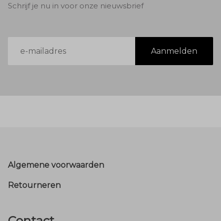
Schrijf je nu in voor onze nieuwsbrief
E-
Aanmelden
mailadres
Footer
Algemene voorwaarden
Retourneren
Contact