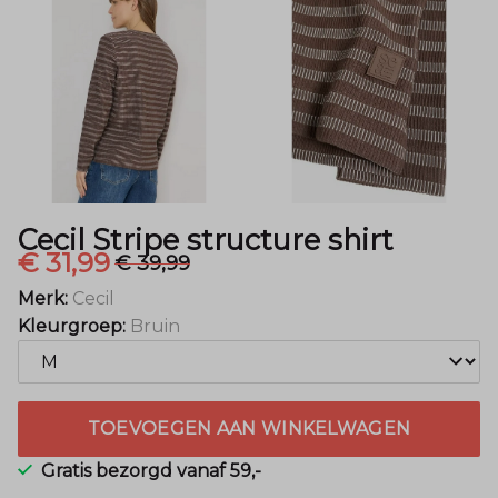
Mode
Cecil Stripe structure shirt
€ 31,99
€ 39,99
Merk:
Cecil
Kleurgroep:
Bruin
TOEVOEGEN AAN WINKELWAGEN
Gratis bezorgd vanaf 59,-