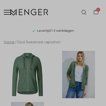
0
Levertijd 1-3 werkdagen
Cecil
Home
Cecil Sweatvest capuchon
Sweatvest
capuchon
-
Menger
Mode