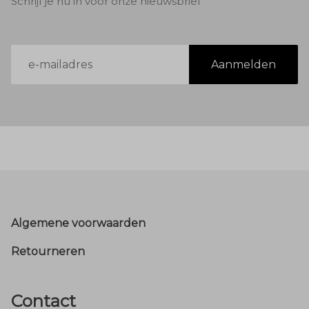
Schrijf je nu in voor onze nieuwsbrief
E-
Aanmelden
mailadres
Footer
Algemene voorwaarden
Retourneren
Contact