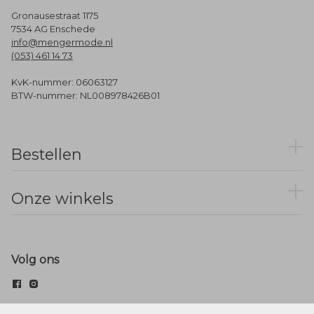
Gronausestraat 1175
7534 AG Enschede
info@mengermode.nl
(053) 461 14 73
KvK-nummer: 06063127
BTW-nummer: NL008978426B01
Bestellen
Onze winkels
Volg ons