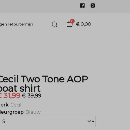
0
€ 0,00
gen retourtermijn
Cecil Two Tone AOP
boat shirt
 31,99
€ 39,99
erk:
Cecil
leurgroep:
Blauw