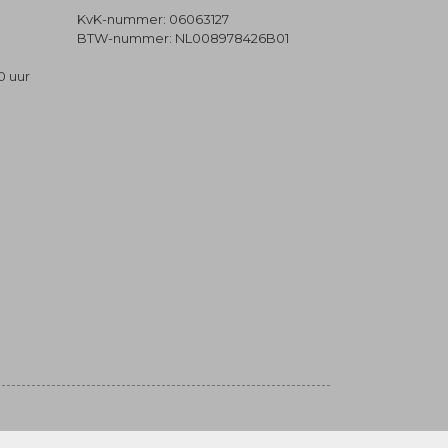
KvK-nummer: 06063127
BTW-nummer: NL008978426B01
0 uur