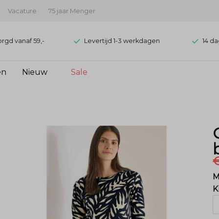
Vacature
75 jaar Menger
orgd vanaf 59,-
Levertijd 1-3 werkdagen
14 da
en
Nieuw
Sale
€
M
K