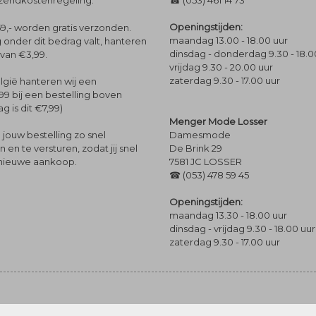
rzendkostenregeling.
☎ (053) 461 14 73
Openingstijden:
9,- worden gratis verzonden.
maandag 13.00 - 18.00 uur
 onder dit bedrag valt, hanteren
dinsdag - donderdag 9.30 - 18.0
 van €3,99.
vrijdag 9.30 - 20.00 uur
zaterdag 9.30 - 17.00 uur
lgië hanteren wij een
99 bij een bestelling boven
g is dit €7,99)
Menger Mode Losser
Damesmode
jouw bestelling zo snel
De Brink 29
en te versturen, zodat jij snel
7581 JC LOSSER
 nieuwe aankoop.
☎ (053) 478 59 45
Openingstijden:
maandag 13.30 - 18.00 uur
dinsdag - vrijdag 9.30 - 18.00 uur
zaterdag 9.30 - 17.00 uur