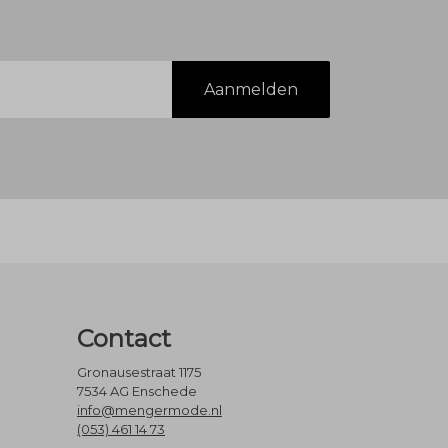
Aanmelden
Contact
Gronausestraat 1175
7534 AG Enschede
info@mengermode.nl
(053) 461 14 73