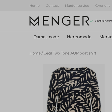
Home
Contact
Klantenservice
Over ons
Gratis bez
Damesmode
Herenmode
Merk
Cecil
Home
Cecil Two Tone AOP boat shirt
Two
Tone
AOP
boat
shirt