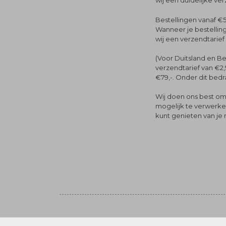
wij een duidelijke ve
Bestellingen vanaf €5
Wanneer je bestelling
wij een verzendtarief
(Voor Duitsland en Be
verzendtarief van €2,
€79,-. Onder dit bedra
Wij doen ons best om 
mogelijk te verwerken 
kunt genieten van je