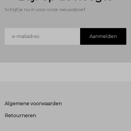
Schrijf je nu in voor onze nieuwsbrief
E-
Aanmelden
mailadres
Footer
Algemene voorwaarden
Retourneren