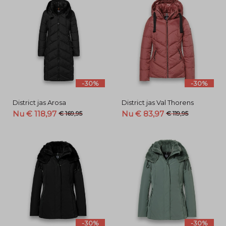
-30%
-30%
District jas Arosa
District jas Val Thorens
Nu € 118,97
Nu € 83,97
€ 169,95
€ 119,95
-30%
-30%