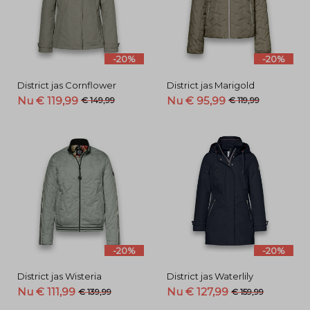
-20%
-20%
District jas Cornflower
District jas Marigold
Nu € 119,99
Nu € 95,99
€ 149,99
€ 119,99
-20%
-20%
District jas Wisteria
District jas Waterlily
Nu € 111,99
Nu € 127,99
€ 139,99
€ 159,99