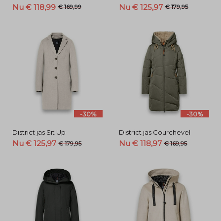
Nu € 118,99
Nu € 125,97
€ 169,99
€ 179,95
-30%
-30%
District jas Sit Up
District jas Courchevel
Nu € 125,97
Nu € 118,97
€ 179,95
€ 169,95