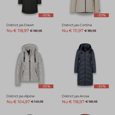
-30%
-30%
District jas Dawn
District jas Cortina
Nu € 118,97
Nu € 111,97
€ 169,95
€ 159,95
-30%
-30%
District jas Alpine
District jas Arosa
Nu € 104,97
Nu € 118,97
€ 149,95
€ 169,95