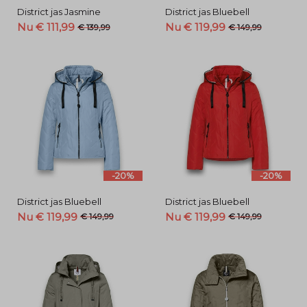
jassen
District jas Jasmine
District jas Bluebell
Nu € 111,99
Nu € 119,99
€ 139,99
€ 149,99
|
Menger
Mode
-
Menger
-20%
-20%
Mode
District jas Bluebell
District jas Bluebell
Nu € 119,99
Nu € 119,99
€ 149,99
€ 149,99