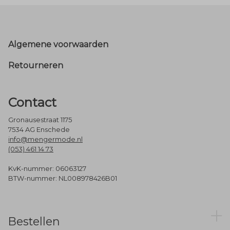
Footer
Algemene voorwaarden
Retourneren
Contact
Gronausestraat 1175
7534 AG Enschede
info@mengermode.nl
(053) 461 14 73
KvK-nummer: 06063127
BTW-nummer: NL008978426B01
Bestellen