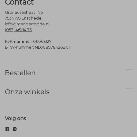
Contact
Gronausestraat 1175
7534 AG Enschede
info@mengermode.nl
(053) 461 14 73
KvK-nummer: 06063127
BTW-nummer: NL008978426B01
Bestellen
Onze winkels
Volg ons