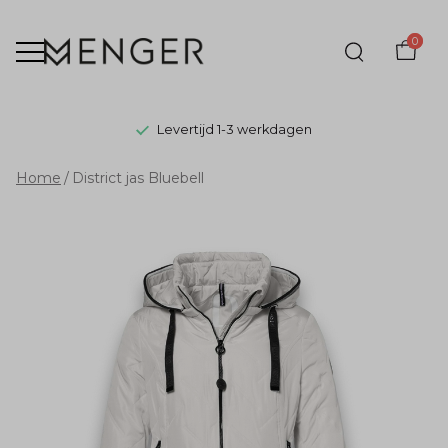
0
Levertijd 1-3 werkdagen
District
Home
District jas Bluebell
jas
Bluebell
-
Menger
Mode