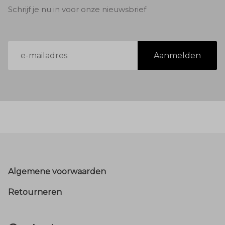
Schrijf je nu in voor onze nieuwsbrief
E-
Aanmelden
mailadres
Footer
Algemene voorwaarden
Retourneren