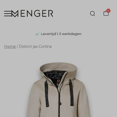
0
Levertijd 1-3 werkdagen
District
Home
District jas Cortina
jas
Cortina
-
Menger
Mode