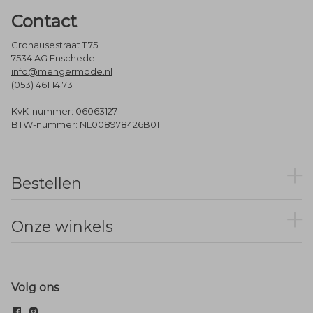
Contact
Gronausestraat 1175
7534 AG Enschede
info@mengermode.nl
(053) 461 14 73
KvK-nummer: 06063127
BTW-nummer: NL008978426B01
Bestellen
Onze winkels
Volg ons