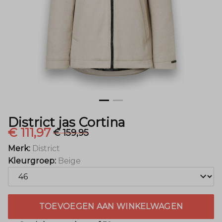
District jas Cortina
€ 111,97
€ 159,95
Merk:
District
Kleurgroep:
Beige
TOEVOEGEN AAN WINKELWAGEN