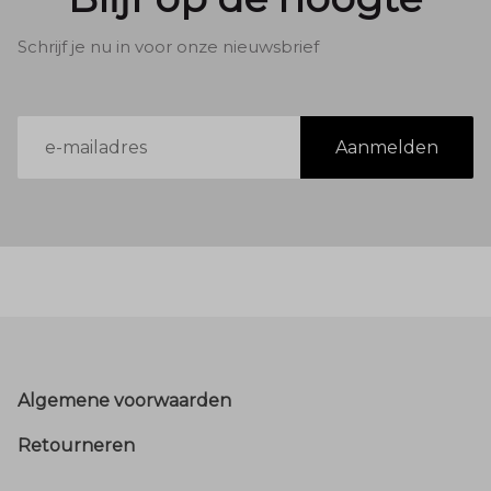
Schrijf je nu in voor onze nieuwsbrief
E-
Aanmelden
mailadres
Footer
Algemene voorwaarden
Retourneren