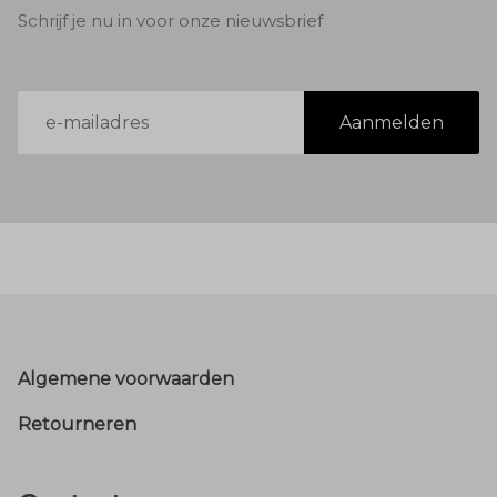
Schrijf je nu in voor onze nieuwsbrief
E-
Aanmelden
mailadres
Footer
Algemene voorwaarden
Retourneren