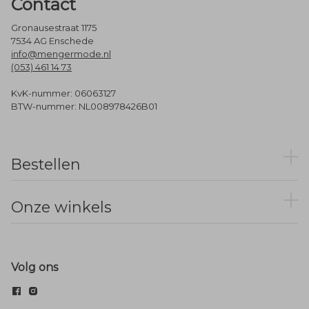
Contact
Gronausestraat 1175
7534 AG Enschede
info@mengermode.nl
(053) 461 14 73
KvK-nummer: 06063127
BTW-nummer: NL008978426B01
Bestellen
Onze winkels
Volg ons