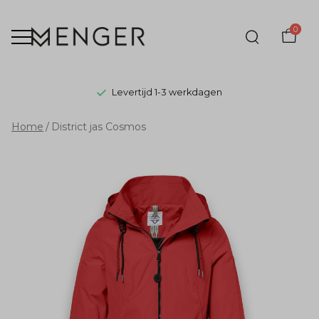
0
Levertijd 1-3 werkdagen
District
Home
District jas Cosmos
jas
Cosmos
-
Menger
Mode