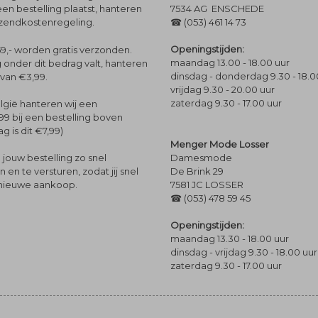
een bestelling plaatst, hanteren
7534 AG ENSCHEDE
rzendkostenregeling.
☎ (053) 461 14 73
Openingstijden:
9,- worden gratis verzonden.
maandag 13.00 - 18.00 uur
 onder dit bedrag valt, hanteren
dinsdag - donderdag 9.30 - 18.0
 van €3,99.
vrijdag 9.30 - 20.00 uur
zaterdag 9.30 - 17.00 uur
lgië hanteren wij een
99 bij een bestelling boven
g is dit €7,99)
Menger Mode Losser
Damesmode
jouw bestelling zo snel
De Brink 29
en te versturen, zodat jij snel
7581 JC LOSSER
 nieuwe aankoop.
☎ (053) 478 59 45
Openingstijden:
maandag 13.30 - 18.00 uur
dinsdag - vrijdag 9.30 - 18.00 uur
zaterdag 9.30 - 17.00 uur