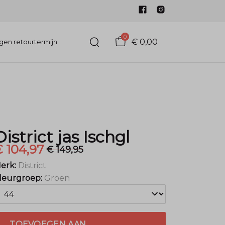
0
€ 0,00
gen retourtermijn
District jas Ischgl
 104,97
€ 149,95
erk:
District
leurgroep:
Groen
TOEVOEGEN AAN