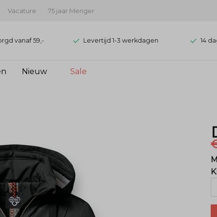
Vacature
75 jaar Menger
orgd vanaf 59,-
Levertijd 1-3 werkdagen
14 da
en
Nieuw
Sale
€
M
K