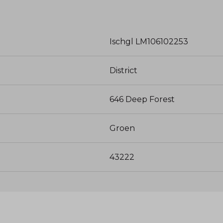
Ischgl LM106102253
District
646 Deep Forest
Groen
43222