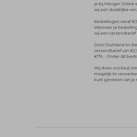
je bij Menger Online 
wij een duidelijke ve
Bestellingen vanaf €5
Wanneer je bestelling
wij een verzendtarief
(Voor Duitsland en Be
verzendtarief van €2,
€79,-. Onder dit bedra
Wij doen ons best om 
mogelijk te verwerken 
kunt genieten van je