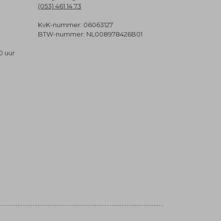
(053) 461 14 73
KvK-nummer: 06063127
BTW-nummer: NL008978426B01
0 uur