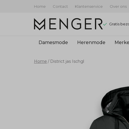
Home
Contact
Klantenservice
Over ons
Gratis bez
Damesmode
Herenmode
Merk
District
Home
District jas Ischgl
jas
Ischgl
-
Menger
Mode