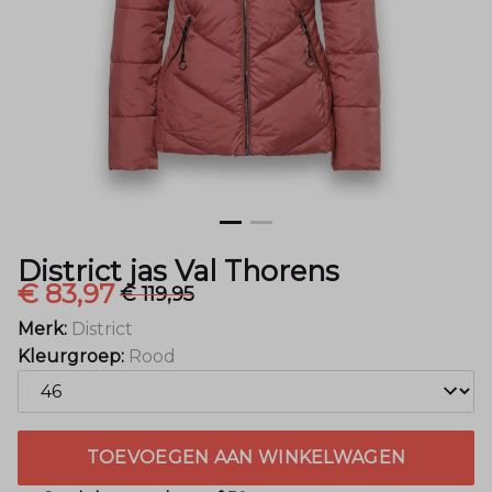
Mode
District jas Val Thorens
€ 83,97
€ 119,95
Merk:
District
Kleurgroep:
Rood
TOEVOEGEN AAN WINKELWAGEN