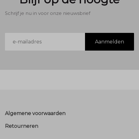
Schrijf je nu in voor onze nieuwsbrief
E-
Aanmelden
mailadres
Footer
Algemene voorwaarden
Retourneren