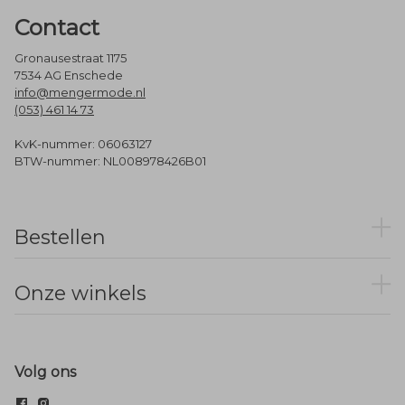
Contact
Gronausestraat 1175
7534 AG Enschede
info@mengermode.nl
(053) 461 14 73
KvK-nummer: 06063127
BTW-nummer: NL008978426B01
Bestellen
Onze winkels
Volg ons