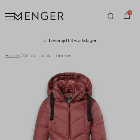
0
Levertijd 1-3 werkdagen
District
Home
District jas Val Thorens
jas
Val
Thorens
-
Menger