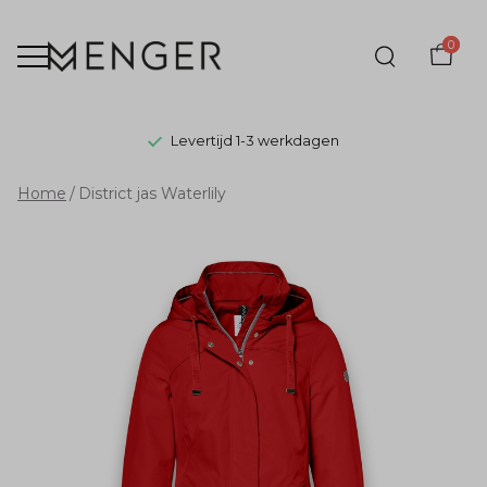
0
Levertijd 1-3 werkdagen
District
Home
District jas Waterlily
jas
Waterlily
-
Menger
Mode