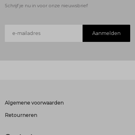
Schrijf je nu in voor onze nieuwsbrief
E-
Aanmelden
mailadres
Footer
Algemene voorwaarden
Retourneren