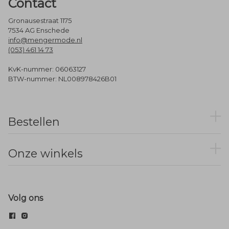
Contact
Gronausestraat 1175
7534 AG Enschede
info@mengermode.nl
(053) 461 14 73
KvK-nummer: 06063127
BTW-nummer: NL008978426B01
Bestellen
Onze winkels
Volg ons