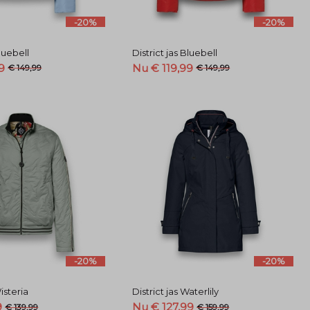
-20%
-20%
Bluebell
District jas Bluebell
9
Nu € 119,99
€ 149,99
€ 149,99
-20%
-20%
Wisteria
District jas Waterlily
9
Nu € 127,99
€ 139,99
€ 159,99