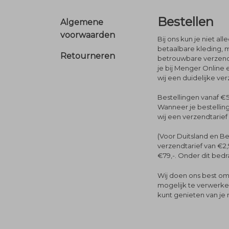
Footer
Bestellen
Algemene
voorwaarden
Bij ons kun je niet al
betaalbare kleding, 
Retourneren
betrouwbare verzendi
je bij Menger Online 
wij een duidelijke ve
Bestellingen vanaf €5
Wanneer je bestelling
wij een verzendtarief
(Voor Duitsland en Be
verzendtarief van €2,
€79,-. Onder dit bedra
Wij doen ons best om 
mogelijk te verwerken 
kunt genieten van je