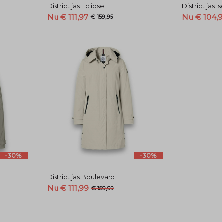
District jas Eclipse
District jas I
Nu € 111,97
Nu € 104,
€ 159,95
-30%
-30%
District jas Boulevard
Nu € 111,99
€ 159,99