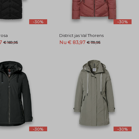
-30%
-30%
Arosa
District jas Val Thorens
7
Nu € 83,97
€ 169,95
€ 119,95
-30%
-30%