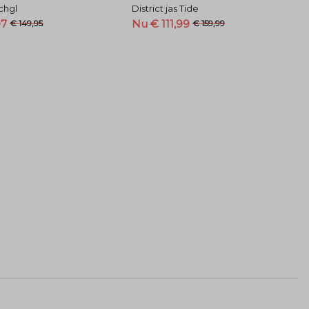
schgl
District jas Tide
97
Nu € 111,99
€ 149,95
€ 159,99