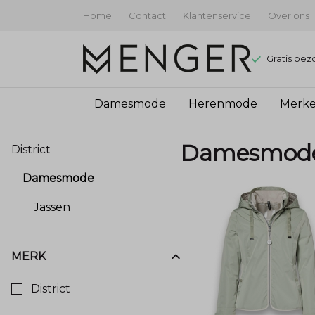
Home
Contact
Klantenservice
Over ons
Gratis bez
Damesmode
Herenmode
Merk
Damesmode
Damesmod
District
-
Damesmode
Menger
Jassen
Mode
MERK
Kies een Merk om op te filteren
District