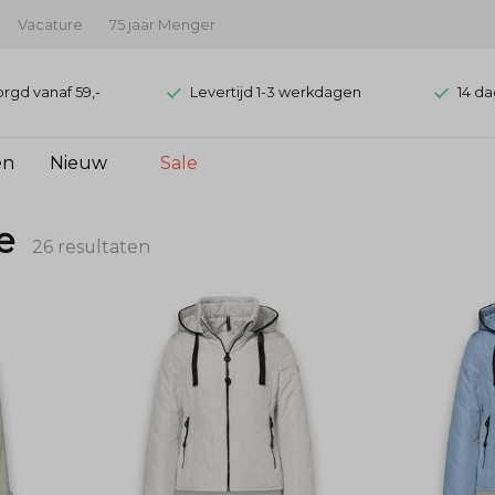
Vacature
75 jaar Menger
orgd vanaf 59,-
Levertijd 1-3 werkdagen
14 da
en
Nieuw
Sale
e
26 resultaten