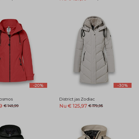
-20%
-30%
 Cosmos
District jas Zodiac
9
Nu € 125,97
€ 149,99
€ 179,95