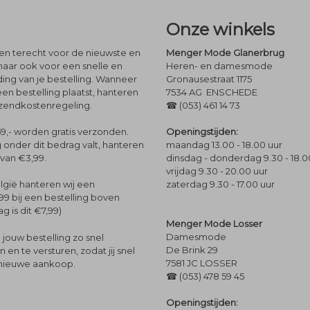
Onze winkels
leen terecht voor de nieuwste en
Menger Mode Glanerbrug
maar ook voor een snelle en
Heren- en damesmode
ng van je bestelling. Wanneer
Gronausestraat 1175
een bestelling plaatst, hanteren
7534 AG ENSCHEDE
rzendkostenregeling.
☎ (053) 461 14 73
Openingstijden:
9,- worden gratis verzonden.
maandag 13.00 - 18.00 uur
 onder dit bedrag valt, hanteren
dinsdag - donderdag 9.30 - 18.0
 van €3,99.
vrijdag 9.30 - 20.00 uur
zaterdag 9.30 - 17.00 uur
lgië hanteren wij een
99 bij een bestelling boven
g is dit €7,99)
Menger Mode Losser
Damesmode
jouw bestelling zo snel
De Brink 29
en te versturen, zodat jij snel
7581 JC LOSSER
 nieuwe aankoop.
☎ (053) 478 59 45
Openingstijden: