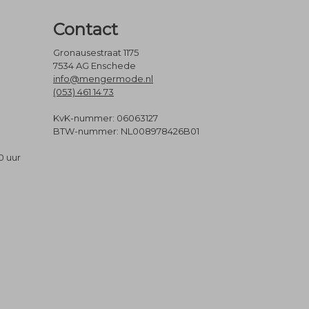
Contact
Gronausestraat 1175
7534 AG Enschede
info@mengermode.nl
(053) 461 14 73
KvK-nummer: 06063127
BTW-nummer: NL008978426B01
0 uur