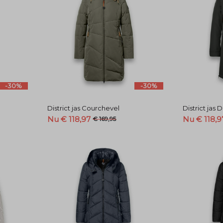
-30%
-30%
District jas Courchevel
District jas
Nu € 118,97
Nu € 118,9
€ 169,95