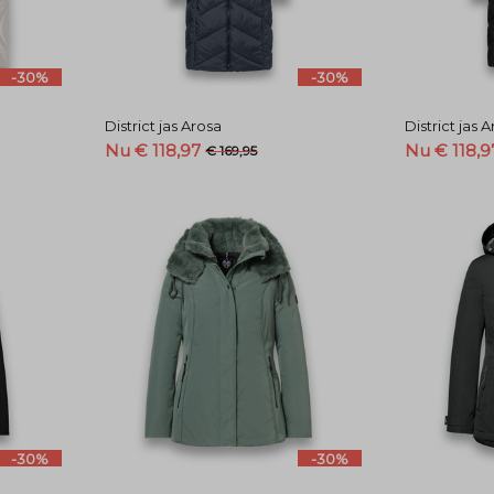
-30%
-30%
District jas Arosa
District jas 
Nu € 118,97
Nu € 118,9
€ 169,95
-30%
-30%