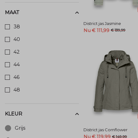
MAAT
Kies een Maat om op te filteren
District jas Jasmine
38
Nu € 111,99
€ 139,99
40
42
44
46
48
KLEUR
Kies een Kleur om op te filteren
Grijs
District jas Cornflower
Nu € 119,99
€ 149,99