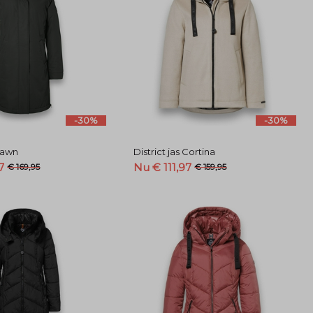
-30%
-30%
 Dawn
District jas Cortina
7
Nu € 111,97
€ 169,95
€ 159,95