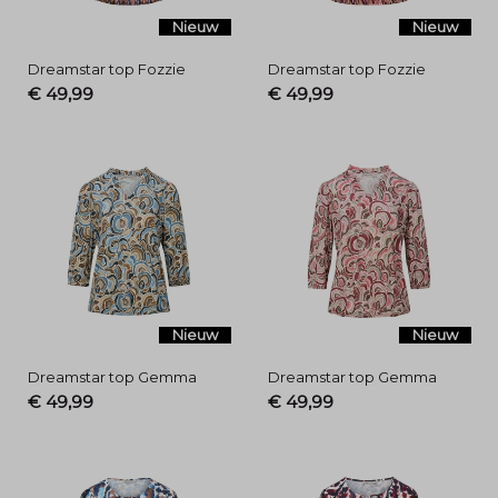
&
Nieuw
Nieuw
Losser
Dreamstar top Fozzie
Dreamstar top Fozzie
€ 49,99
€ 49,99
-
Menger
Mode
Nieuw
Nieuw
Dreamstar top Gemma
Dreamstar top Gemma
€ 49,99
€ 49,99