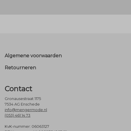
Footer
Algemene voorwaarden
Retourneren
Contact
Gronausestraat 1175
7534 AG Enschede
info@mengermode.nl
(053) 461 14 73
KvK-nummer: 06063127