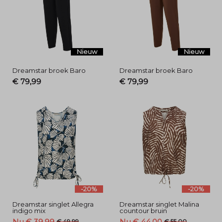
Nieuw
Nieuw
Dreamstar broek Baro
Dreamstar broek Baro
€ 79,99
€ 79,99
-20%
-20%
Dreamstar singlet Allegra
Dreamstar singlet Malina
indigo mix
countour bruin
Nu € 39,99
Nu € 44,00
€ 49,99
€ 55,00