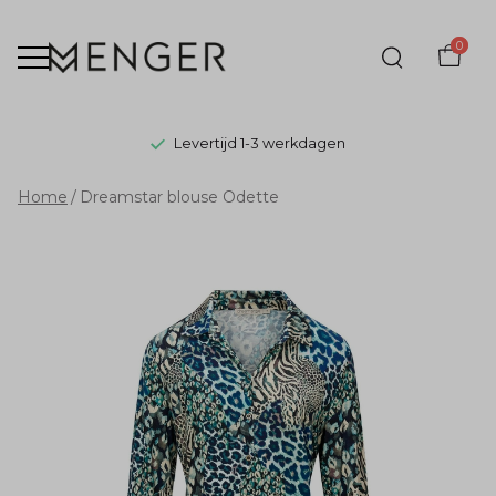
0
Levertijd 1-3 werkdagen
Dreamstar
Home
Dreamstar blouse Odette
blouse
Odette
-
Menger
Mode