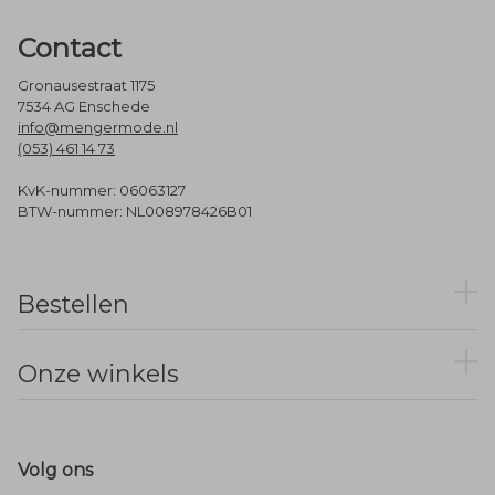
Contact
Gronausestraat 1175
7534 AG Enschede
info@mengermode.nl
(053) 461 14 73
KvK-nummer: 06063127
BTW-nummer: NL008978426B01
Bestellen
Onze winkels
Volg ons