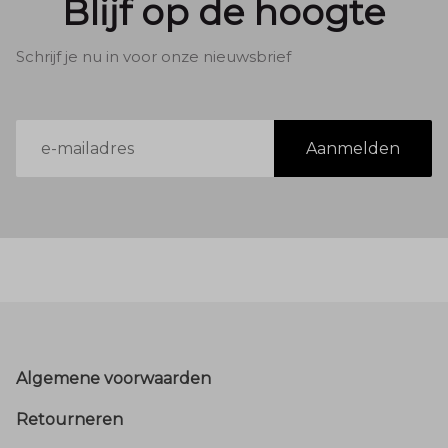
Blijf op de hoogte
Schrijf je nu in voor onze nieuwsbrief
E-
Aanmelden
mailadres
Footer
Algemene voorwaarden
Retourneren