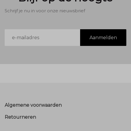
Schrijf je nu in voor onze nieuwsbrief
E-
Aanmelden
mailadres
Footer
Algemene voorwaarden
Retourneren