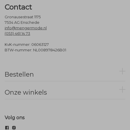
Contact
Gronausestraat 1175
7534 AG Enschede
info@mengermode.nl
(053) 461 14 73
KvK-nummer: 06063127
BTW-nummer: NL008978426B01
Bestellen
Onze winkels
Volg ons