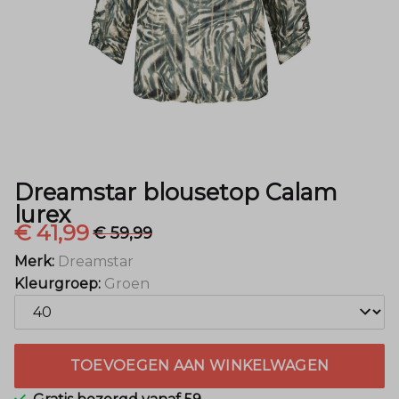
Mode
Dreamstar blousetop Calam
lurex
€ 41,99
€ 59,99
Merk:
Dreamstar
Kleurgroep:
Groen
TOEVOEGEN AAN WINKELWAGEN