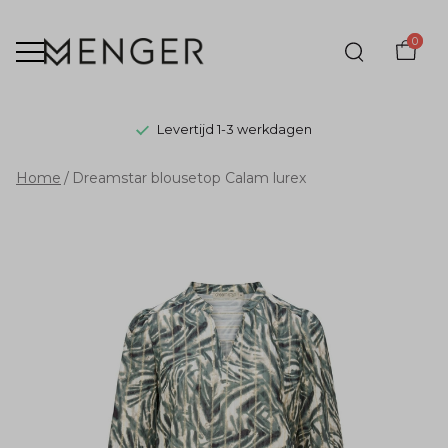
0
Levertijd 1-3 werkdagen
Dreamstar
Home
Dreamstar blousetop Calam lurex
blousetop
Calam
lurex
-
Menger