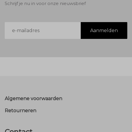
Schrijf je nu in voor onze nieuwsbrief
E-
Aanmelden
mailadres
Footer
Algemene voorwaarden
Retourneren
Contact