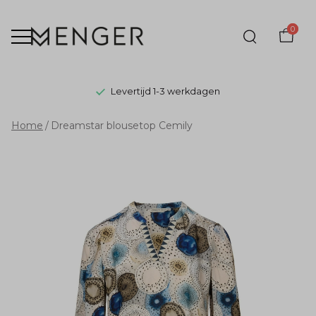
0
Levertijd 1-3 werkdagen
Dreamstar
Home
Dreamstar blousetop Cemily
blousetop
Cemily
-
Menger
Mode