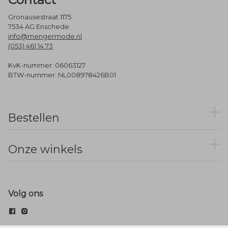
Gronausestraat 1175
7534 AG Enschede
info@mengermode.nl
(053) 461 14 73
KvK-nummer: 06063127
BTW-nummer: NL008978426B01
Bestellen
Onze winkels
Volg ons