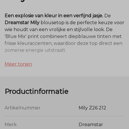
Een explosie van kleur in een verfijnd jasje.
De
Dreamstar Mily
blousetop is de perfecte keuze voor
wie houdt van een vrolijke en stijlvolle look. De
'Blue Mix' print combineert diepblauwe tinten met
frisse kleuraccenten, waardoor deze top direct een
zomerse energie uitstraalt.
Kwaliteit en details:
Meer tonen
Zachte Viscose-kwaliteit:
Gemaakt van
100%
viscose
. Dit natuurlijke materiaal ademt
optimaal en voelt zijdezacht aan op de huid,
Productinformatie
wat ideaal is voor de warmere dagen.
Elegant Design:
De top is voorzien van een
Artikelnummer
Mily Z26 212
vrouwelijke V-hals en halflange mouwen die
comfortabel vallen. De verfijnde print loopt
prachtig door, wat getuigt van de
Merk
Dreamstar