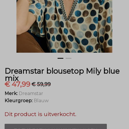
Menger
Mode
Dreamstar blousetop Mily blue
mix
€ 47,99
€ 59,99
Merk:
Dreamstar
Kleurgroep:
Blauw
Dit product is uitverkocht.