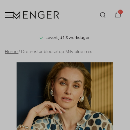
0
Levertijd 1-3 werkdagen
Dreamstar
Home
Dreamstar blousetop Mily blue mix
blousetop
Mily
blue
mix
-