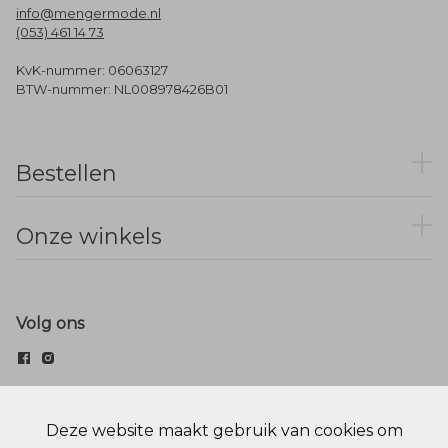
info@mengermode.nl
(053) 461 14 73
KvK-nummer: 06063127
BTW-nummer: NL008978426B01
Bestellen
Onze winkels
Volg ons
© Menger Mode
Deze website maakt gebruik van cookies om