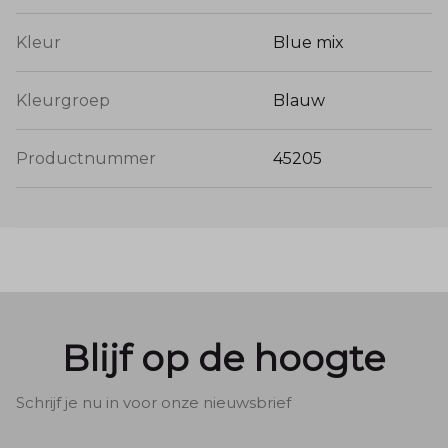
hoogwaardige afwerking van Dreamstar.
Soepele Pasvorm:
Dankzij de elastische boord
Kleur
Blue mix
aan de onderzijde valt de top altijd mooi
gebloesd. Dit zorgt voor een flatterend effect
op de heupen en een hoog draagcomfort.
Kleurgroep
Blauw
Menger Mode Tip:
Productnummer
45205
"De Mily top is een echte 'blikvanger'.
Omdat de print al zo sprekend is, heb je
verder weinig nodig: een goede jeans of
een witte broek eronder en je outfit is
compleet. De 100% viscose zorgt ervoor
dat je er niet alleen goed uitziet, maar je
ook de hele dag fris voelt!"
Blijf op de hoogte
Schrijf je nu in voor onze nieuwsbrief