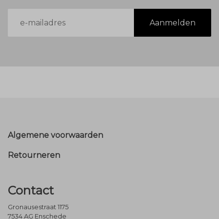
E-
Aanmelden
mailadres
Footer
Algemene voorwaarden
Retourneren
Contact
Gronausestraat 1175
7534 AG Enschede