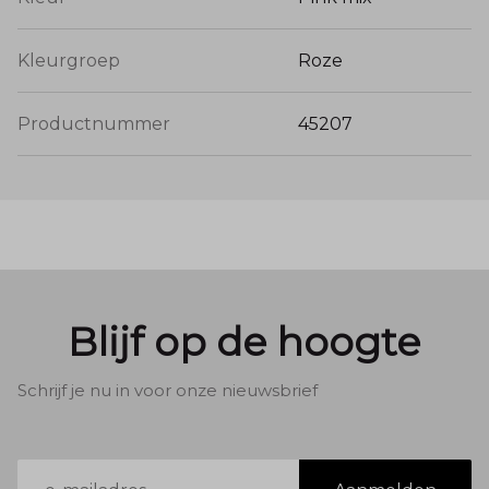
de heupen zitten en creëert het een subtiel
bloezend effect dat zeer flatterend werkt.
Kleurgroep
Roze
Menger Mode Tip:
"Roze is dé kleur van dit jaar! De Pink Mix
Productnummer
45207
van de Mily top combineert prachtig met
een lichte spijkerbroek of een witte
pantalon. Omdat het 100% viscose is,
behoudt de stof zijn luxe glans en blijft
de kleur wasbeurt na wasbeurt stralend."
Blijf op de hoogte
Schrijf je nu in voor onze nieuwsbrief
E-