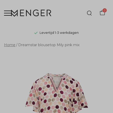
0
Levertijd 1-3 werkdagen
Dreamstar
Home
Dreamstar blousetop Mily pink mix
blousetop
Mily
pink
mix
-