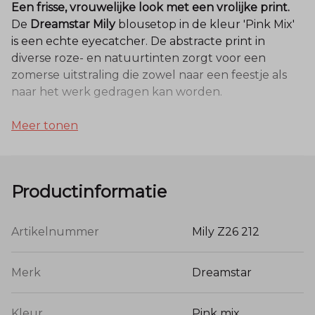
Een frisse, vrouwelijke look met een vrolijke print.
De
Dreamstar Mily
blousetop in de kleur 'Pink Mix'
is een echte eyecatcher. De abstracte print in
diverse roze- en natuurtinten zorgt voor een
zomerse uitstraling die zowel naar een feestje als
naar het werk gedragen kan worden.
Kwaliteit en pasvorm:
Meer tonen
Zijdezachte Viscose:
Gemaakt van
100%
viscose
. Dit natuurlijke materiaal ademt
uitstekend en voelt heerlijk koel aan op de
Productinformatie
huid, zelfs als de temperatuur stijgt.
Flatterend Ontwerp:
Voorzien van een
Artikelnummer
Mily Z26 212
elegante V-hals en halflange mouwen. De top
is ontworpen om soepel om het lichaam te
vallen zonder te tekenen.
Merk
Dreamstar
Gebloesd Effect:
Dankzij de elastische boord
aan de onderzijde blijft de top altijd mooi op
Kleur
Pink mix