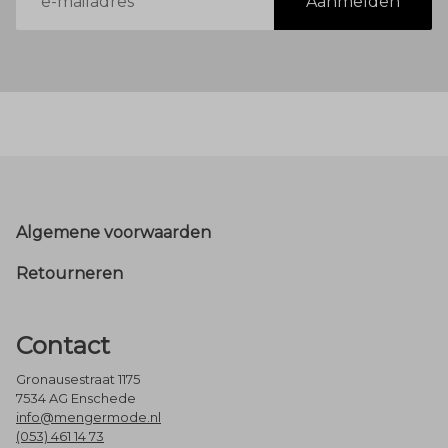
Aanmelden
mailadres
Footer
Algemene voorwaarden
Retourneren
Contact
Gronausestraat 1175
7534 AG Enschede
info@mengermode.nl
(053) 461 14 73