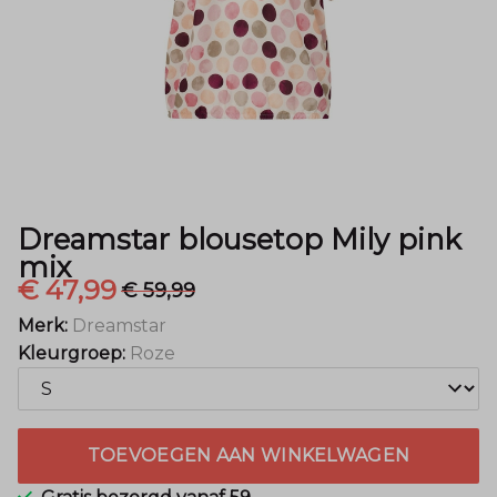
Menger
Mode
Dreamstar blousetop Mily pink
mix
€ 47,99
€ 59,99
Merk:
Dreamstar
Kleurgroep:
Roze
TOEVOEGEN AAN WINKELWAGEN