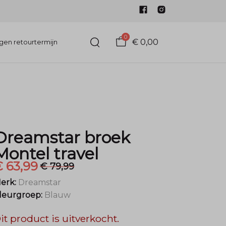
0
€ 0,00
gen retourtermijn
Dreamstar broek
Montel travel
 63,99
€ 79,99
erk:
Dreamstar
leurgroep:
Blauw
it product is uitverkocht.