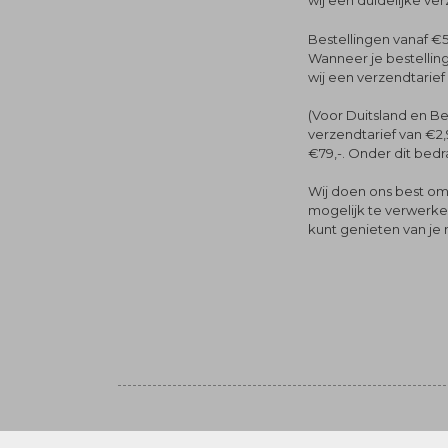
wij een duidelijke ve
Bestellingen vanaf €5
Wanneer je bestelling
wij een verzendtarief
(Voor Duitsland en Be
verzendtarief van €2,
€79,-. Onder dit bedra
Wij doen ons best om 
mogelijk te verwerken 
kunt genieten van je