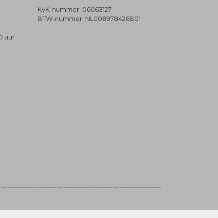
KvK-nummer: 06063127
BTW-nummer: NL008978426B01
0 uur