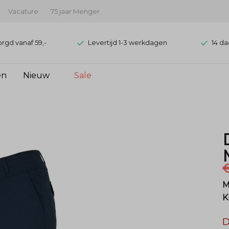
Vacature
75 jaar Menger
orgd vanaf 59,-
Levertijd 1-3 werkdagen
14 da
en
Nieuw
Sale
€
M
K
D