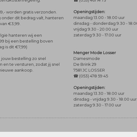
rzendkostenregeling.
☎ (053) 461 14 73
Openingstijden:
9,- worden gratis verzonden.
maandag 13.00 - 18.00 uur
 onder dit bedrag valt, hanteren
dinsdag - donderdag 9.30 - 18.0
 van €3,99.
vrijdag 9.30 - 20.00 uur
zaterdag 9.30 - 17.00 uur
lgië hanteren wij een
99 bij een bestelling boven
g is dit €7,99)
Menger Mode Losser
Damesmode
jouw bestelling zo snel
De Brink 29
en te versturen, zodat jij snel
7581 JC LOSSER
 nieuwe aankoop.
☎ (053) 478 59 45
Openingstijden:
maandag 13.30 - 18.00 uur
dinsdag - vrijdag 9.30 - 18.00 uur
zaterdag 9.30 - 17.00 uur