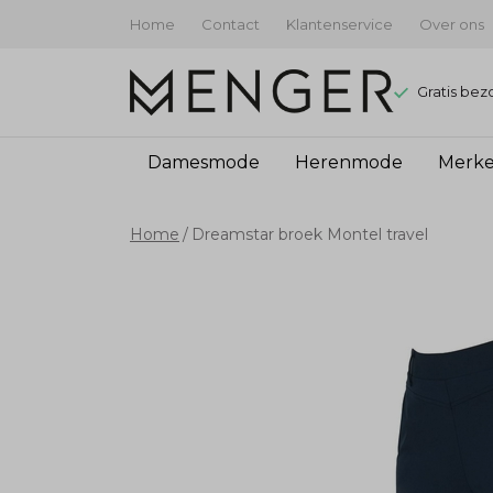
Home
Contact
Klantenservice
Over ons
Gratis bez
Damesmode
Herenmode
Merk
Dreamstar
Home
Dreamstar broek Montel travel
broek
Montel
travel
-
Menger