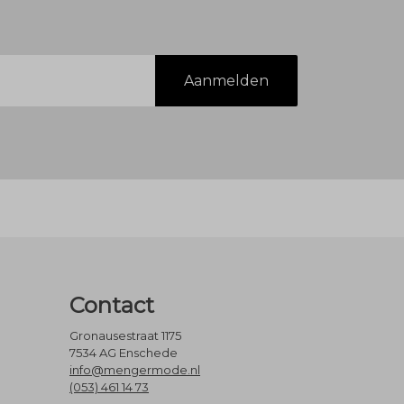
Aanmelden
Contact
Gronausestraat 1175
7534 AG Enschede
info@mengermode.nl
(053) 461 14 73