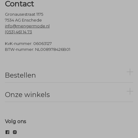
Contact
Gronausestraat 1175
7534 AG Enschede
info@mengermode.nl
(053) 461 14 73
KvK-nummer: 06063127
BTW-nummer: NL008978426B01
Bestellen
Onze winkels
Volg ons