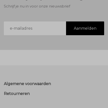
Schrijf je nu in voor onze nieuwsbrief
E-
Aanmelden
mailadres
Footer
Algemene voorwaarden
Retourneren