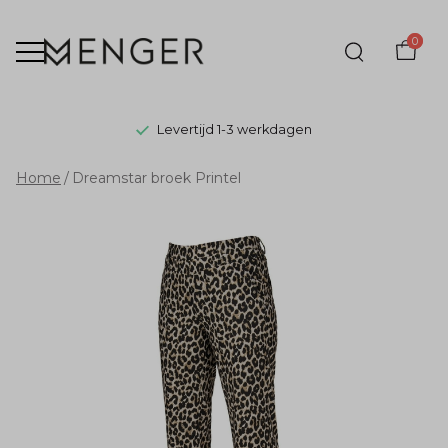
0
Levertijd 1-3 werkdagen
Dreamstar
Home
Dreamstar broek Printel
broek
Printel
-
Menger
Mode