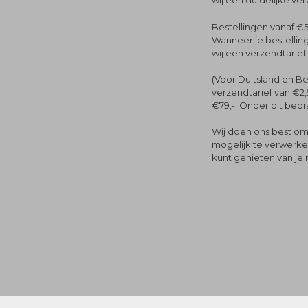
wij een duidelijke ve
Bestellingen vanaf €5
Wanneer je bestelling
wij een verzendtarief
(Voor Duitsland en Be
verzendtarief van €2,
€79,-. Onder dit bedra
Wij doen ons best om 
mogelijk te verwerken 
kunt genieten van je