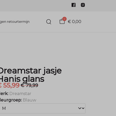
0
€ 0,00
gen retourtermijn
Dreamstar jasje
Hanis glans
 55,99
€ 79,99
erk:
Dreamstar
leurgroep:
Blauw