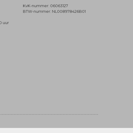
KvK-nummer: 06063127
BTW-nummer: NL008978426B01
0 uur