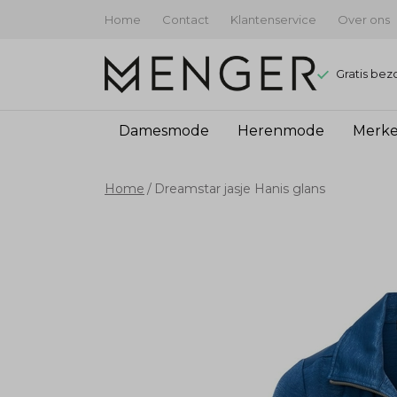
Home
Contact
Klantenservice
Over ons
Gratis bez
Damesmode
Herenmode
Merk
Dreamstar
Home
Dreamstar jasje Hanis glans
jasje
Hanis
glans
-
Menger