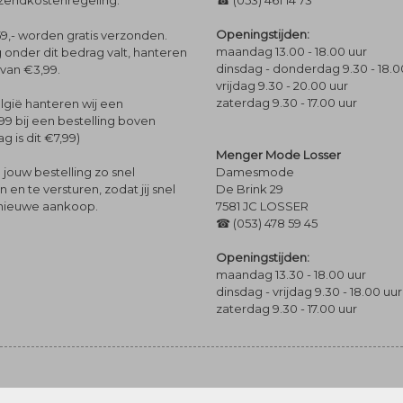
rzendkostenregeling.
☎ (053) 461 14 73
Openingstijden:
9,- worden gratis verzonden.
maandag 13.00 - 18.00 uur
 onder dit bedrag valt, hanteren
dinsdag - donderdag 9.30 - 18.0
 van €3,99.
vrijdag 9.30 - 20.00 uur
zaterdag 9.30 - 17.00 uur
lgië hanteren wij een
99 bij een bestelling boven
g is dit €7,99)
Menger Mode Losser
Damesmode
jouw bestelling zo snel
De Brink 29
en te versturen, zodat jij snel
7581 JC LOSSER
 nieuwe aankoop.
☎ (053) 478 59 45
Openingstijden:
maandag 13.30 - 18.00 uur
dinsdag - vrijdag 9.30 - 18.00 uur
zaterdag 9.30 - 17.00 uur