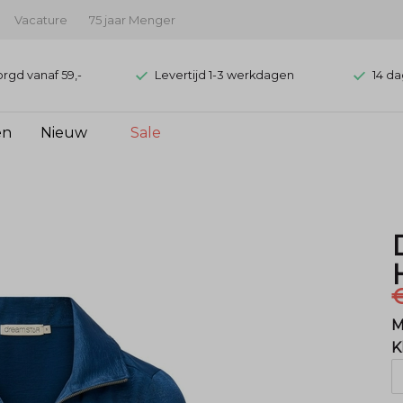
Vacature
75 jaar Menger
orgd vanaf 59,-
Levertijd 1-3 werkdagen
14 da
en
Nieuw
Sale
€
M
K