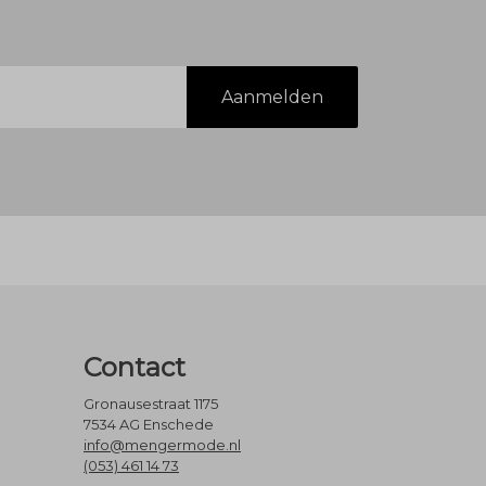
Aanmelden
Contact
Gronausestraat 1175
7534 AG Enschede
info@mengermode.nl
(053) 461 14 73