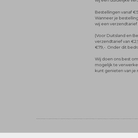
wij een duidelijke ve
Bestellingen vanaf €5
Wanneer je bestelling
wij een verzendtarief
(Voor Duitsland en Be
verzendtarief van €2,
€79,-. Onder dit bedra
Wij doen ons best om 
mogelijk te verwerken 
kunt genieten van je