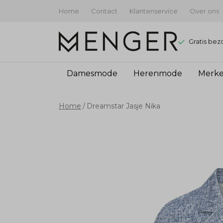
Home
Contact
Klantenservice
Over ons
Gratis bez
Damesmode
Herenmode
Merk
Dreamstar
Home
Dreamstar Jasje Nika
Jasje
Nika
-
Menger
Mode