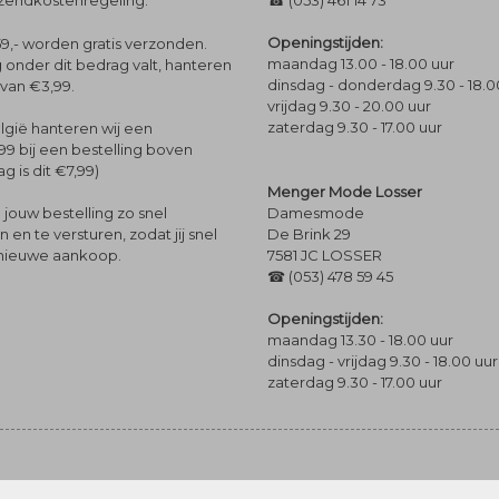
rzendkostenregeling.
☎ (053) 461 14 73
Openingstijden:
9,- worden gratis verzonden.
maandag 13.00 - 18.00 uur
 onder dit bedrag valt, hanteren
dinsdag - donderdag 9.30 - 18.0
 van €3,99.
vrijdag 9.30 - 20.00 uur
zaterdag 9.30 - 17.00 uur
lgië hanteren wij een
99 bij een bestelling boven
g is dit €7,99)
Menger Mode Losser
Damesmode
jouw bestelling zo snel
De Brink 29
en te versturen, zodat jij snel
7581 JC LOSSER
 nieuwe aankoop.
☎ (053) 478 59 45
Openingstijden:
maandag 13.30 - 18.00 uur
dinsdag - vrijdag 9.30 - 18.00 uur
zaterdag 9.30 - 17.00 uur