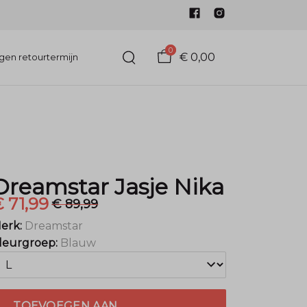
0
€ 0,00
gen retourtermijn
Dreamstar Jasje Nika
 71,99
€ 89,99
erk:
Dreamstar
leurgroep:
Blauw
TOEVOEGEN AAN