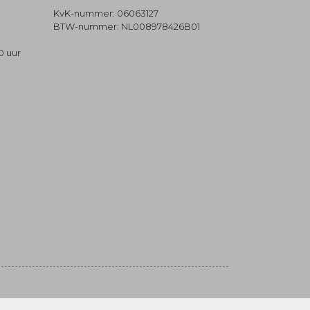
KvK-nummer: 06063127
BTW-nummer: NL008978426B01
0 uur