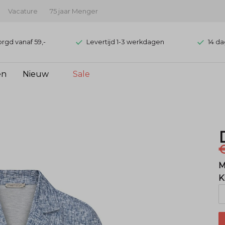
Vacature
75 jaar Menger
orgd vanaf 59,-
Levertijd 1-3 werkdagen
14 da
en
Nieuw
Sale
€
M
K