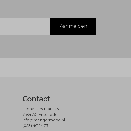
Aanmelden
Contact
Gronausestraat 1175
7534 AG Enschede
info@mengermode.nl
(053) 461 14 73