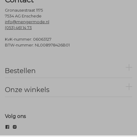
Gronausestraat 1175
7534 AG Enschede
info@mengermode.nl
(053) 461 14 73
KvK-nummer: 06063127
BTW-nummer: NL008978426B01
Bestellen
Onze winkels
Volg ons