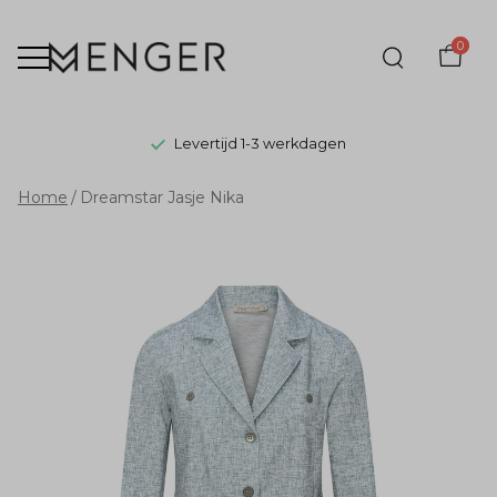
0
Levertijd 1-3 werkdagen
Dreamstar
Home
Dreamstar Jasje Nika
Jasje
Nika
-
Menger
Mode