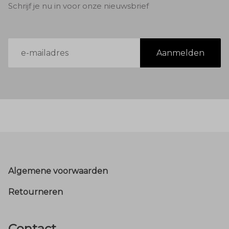
Schrijf je nu in voor onze nieuwsbrief
E-
Aanmelden
mailadres
Footer
Algemene voorwaarden
Retourneren
Contact