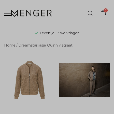
0
Levertijd 1-3 werkdagen
Dreamstar
Home
Dreamstar jasje Quinn visgraat
jasje
Quinn
visgraat
-
Menger