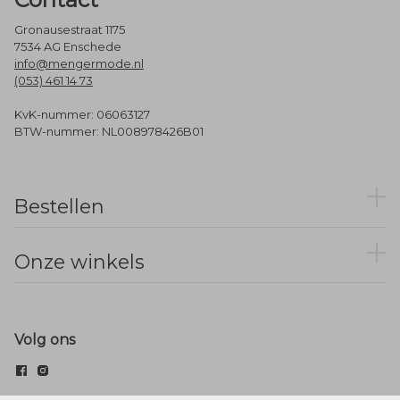
Gronausestraat 1175
7534 AG Enschede
info@mengermode.nl
(053) 461 14 73
KvK-nummer: 06063127
BTW-nummer: NL008978426B01
Bestellen
Onze winkels
Volg ons