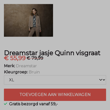
Mode
Dreamstar jasje Quinn visgraat
€ 55,99
€ 79,99
Merk:
Dreamstar
Kleurgroep:
Bruin
TOEVOEGEN AAN WINKELWAGEN
Gratis bezorgd vanaf 59,-