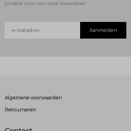
Schrijf je nu in voor onze nieuwsbrief
E-
Aanmelden
mailadres
Footer
Algemene voorwaarden
Retourneren
Contact