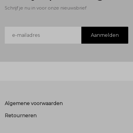
Schrijf je nu in voor onze nieuwsbrief
E-
Aanmelden
mailadres
Footer
Algemene voorwaarden
Retourneren