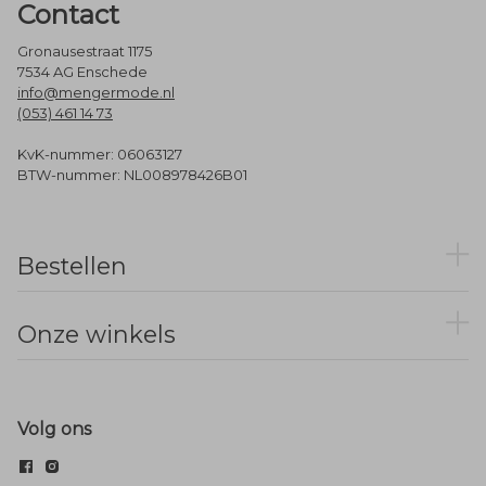
Contact
Gronausestraat 1175
7534 AG Enschede
info@mengermode.nl
(053) 461 14 73
KvK-nummer: 06063127
BTW-nummer: NL008978426B01
Bestellen
Onze winkels
Volg ons