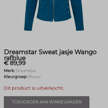
Menger
Mode
Dreamstar Sweat jasje Wango
rafblue
€ 89,99
Merk:
Dreamstar
Kleurgroep:
Blauw
Dit product is uitverkocht.
TOEVOEGEN AAN WINKELWAGEN