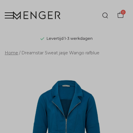
0
Levertijd 1-3 werkdagen
Dreamstar
Home
Dreamstar Sweat jasje Wango rafblue
Sweat
jasje
Wango
rafblue
-