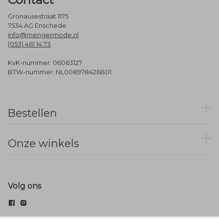
Gronausestraat 1175
7534 AG Enschede
info@mengermode.nl
(053) 461 14 73
KvK-nummer: 06063127
BTW-nummer: NL008978426B01
Bestellen
Onze winkels
Volg ons