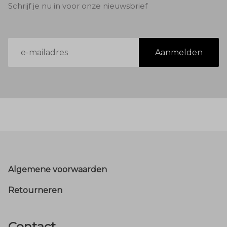
Schrijf je nu in voor onze nieuwsbrief
E-
Aanmelden
mailadres
Footer
Algemene voorwaarden
Retourneren
Contact