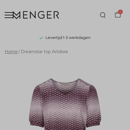
0
Levertijd 1-3 werkdagen
Dreamstar
Home
Dreamstar top Artidora
top
Artidora
-
Menger
Mode