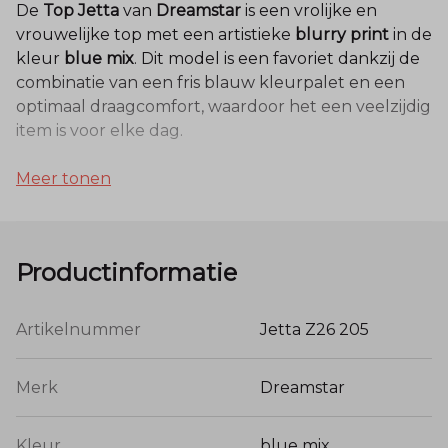
De
Top Jetta
van
Dreamstar
is een vrolijke en
vrouwelijke top met een artistieke
blurry print
in de
kleur
blue mix
. Dit model is een favoriet dankzij de
combinatie van een fris blauw kleurpalet en een
optimaal draagcomfort, waardoor het een veelzijdig
item is voor elke dag.
Meer tonen
Kwaliteit en Materiaal
Deze top is vervaardigd uit een hoogwaardige
Productinformatie
jersey kwaliteit bestaande uit
95% viscose en 5%
elastaan
. De viscose zorgt voor een zijdezachte
touch, een natuurlijk ademend vermogen en een
Artikelnummer
Jetta Z26 205
prachtige, soepele val. De toevoeging van elastaan
garandeert een fijne stretch en een blijvend mooie
Merk
Dreamstar
pasvorm die zich comfortabel naar het lichaam
vormt.
Kleur
blue mix