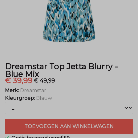
Mix
-
Menger
Mode
Dreamstar Top Jetta Blurry -
Blue Mix
€ 39,99
€ 49,99
Merk:
Dreamstar
Kleurgroep:
Blauw
TOEVOEGEN AAN WINKELWAGEN