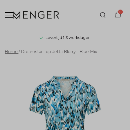
0
Levertijd 1-3 werkdagen
Dreamstar
Home
Dreamstar Top Jetta Blurry - Blue Mix
Top
Jetta
Blurry
-
Blue