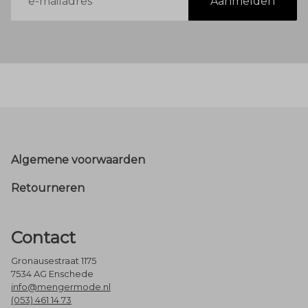
Aanmelden
mailadres
Footer
Algemene voorwaarden
Retourneren
Contact
Gronausestraat 1175
7534 AG Enschede
info@mengermode.nl
(053) 461 14 73