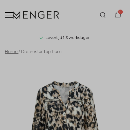
0
Levertijd 1-3 werkdagen
Dreamstar
Home
Dreamstar top Lumi
top
Lumi
-
Menger
Mode