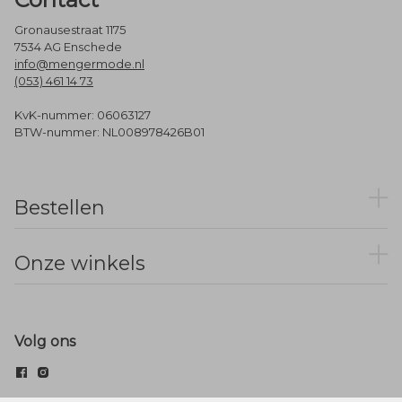
Gronausestraat 1175
7534 AG Enschede
info@mengermode.nl
(053) 461 14 73
KvK-nummer: 06063127
BTW-nummer: NL008978426B01
Bestellen
Onze winkels
Volg ons