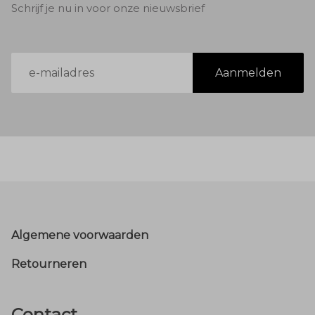
Schrijf je nu in voor onze nieuwsbrief
E-
Aanmelden
mailadres
Footer
Algemene voorwaarden
Retourneren
Contact