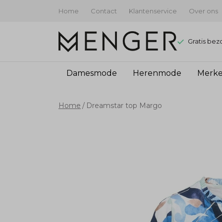
Home
Contact
Klantenservice
Over ons
Gratis bez
Damesmode
Herenmode
Merk
Dreamstar
Home
Dreamstar top Margo
top
Margo
-
Menger
Mode