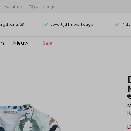
Vacature
75 jaar Menger
orgd vanaf 59,-
Levertijd 1-3 werkdagen
14 da
en
Nieuw
Sale
M
K
D