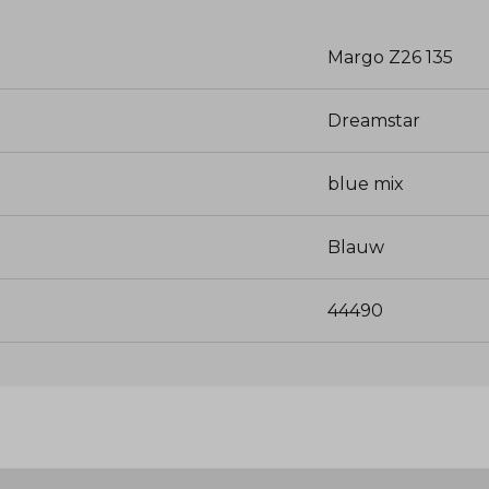
Margo Z26 135
Dreamstar
blue mix
Blauw
44490