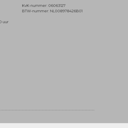
KvK-nummer: 06063127
BTW-nummer: NL008978426B01
0 uur