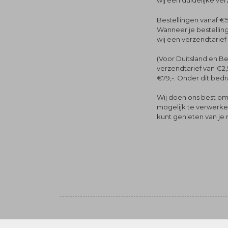
wij een duidelijke ve
Bestellingen vanaf €5
Wanneer je bestelling
wij een verzendtarief
(Voor Duitsland en Be
verzendtarief van €2,
€79,-. Onder dit bedra
Wij doen ons best om 
mogelijk te verwerken 
kunt genieten van je