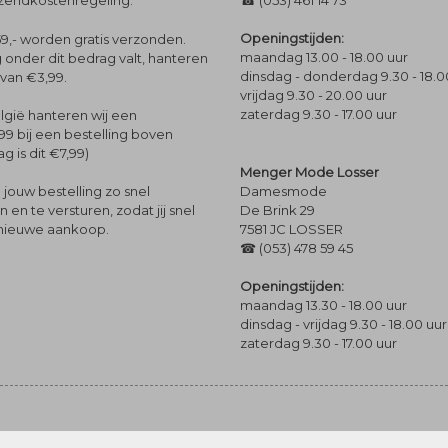
rzendkostenregeling.
☎ (053) 461 14 73
Openingstijden:
9,- worden gratis verzonden.
maandag 13.00 - 18.00 uur
 onder dit bedrag valt, hanteren
dinsdag - donderdag 9.30 - 18.0
 van €3,99.
vrijdag 9.30 - 20.00 uur
zaterdag 9.30 - 17.00 uur
lgië hanteren wij een
99 bij een bestelling boven
g is dit €7,99)
Menger Mode Losser
Damesmode
jouw bestelling zo snel
De Brink 29
en te versturen, zodat jij snel
7581 JC LOSSER
 nieuwe aankoop.
☎ (053) 478 59 45
Openingstijden:
maandag 13.30 - 18.00 uur
dinsdag - vrijdag 9.30 - 18.00 uur
zaterdag 9.30 - 17.00 uur