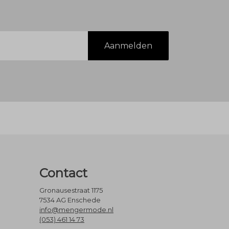
Aanmelden
Contact
Gronausestraat 1175
7534 AG Enschede
info@mengermode.nl
(053) 461 14 73