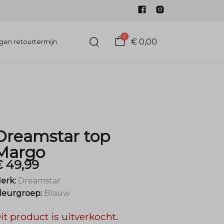
0
€ 0,00
gen retourtermijn
Dreamstar top
Margo
€ 49,99
erk:
Dreamstar
leurgroep:
Blauw
it product is uitverkocht.