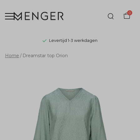
0
Levertijd 1-3 werkdagen
Dreamstar
Home
Dreamstar top Orion
top
Orion
-
Menger
Mode