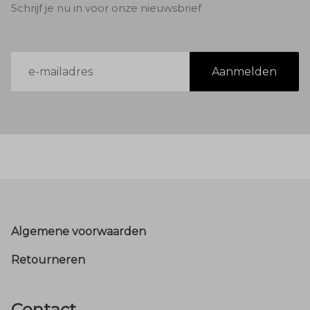
Schrijf je nu in voor onze nieuwsbrief
E-
Aanmelden
mailadres
Footer
Algemene voorwaarden
Retourneren
Contact