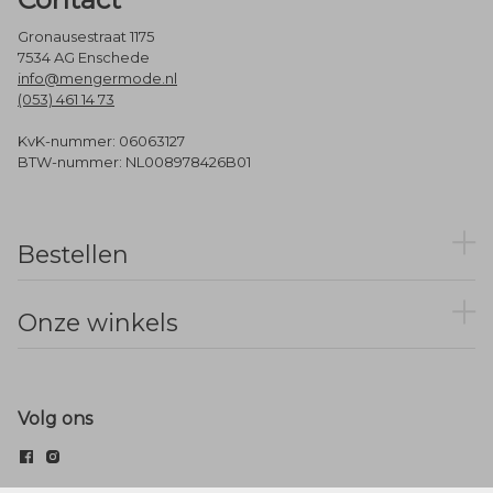
Gronausestraat 1175
7534 AG Enschede
info@mengermode.nl
(053) 461 14 73
KvK-nummer: 06063127
BTW-nummer: NL008978426B01
Bestellen
Onze winkels
Volg ons