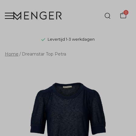
0
Levertijd 1-3 werkdagen
Dreamstar
Home
Dreamstar Top Petra
Top
Petra
-
Menger
Mode