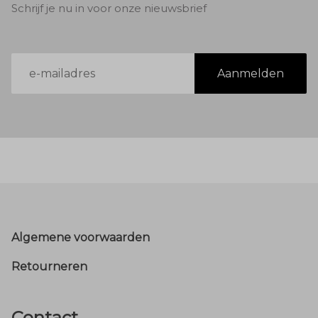
Schrijf je nu in voor onze nieuwsbrief
E-
Aanmelden
mailadres
Footer
Algemene voorwaarden
Retourneren
Contact