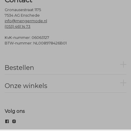
Gronausestraat 1175
7534 AG Enschede
info@mengermode.nl
(053) 461 14 73
KvK-nummer: 06063127
BTW-nummer: NL008978426B01
Bestellen
Onze winkels
Volg ons