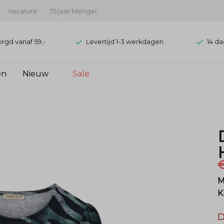
Vacature
75 jaar Menger
orgd vanaf 59,-
Levertijd 1-3 werkdagen
14 da
en
Nieuw
Sale
€
M
K
D