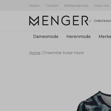
Home
Contact
Klantenservice
Over ons
Gratis bez
Damesmode
Herenmode
Merk
Dreamstar
Home
Dreamstar truitje Hazel
truitje
Hazel
-
Menger
Mode