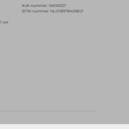
KvK-nummer: 06063127
BTW-nummer: NL008978426B01
0 uur