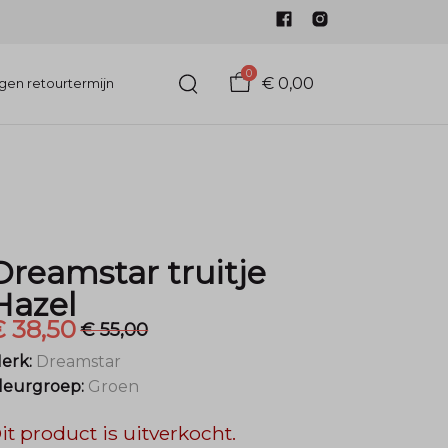
0
€ 0,00
gen retourtermijn
Dreamstar truitje
Hazel
 38,50
€ 55,00
erk:
Dreamstar
leurgroep:
Groen
it product is uitverkocht.