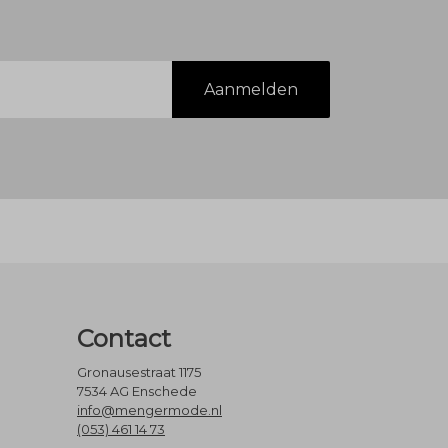
Aanmelden
Contact
Gronausestraat 1175
7534 AG Enschede
info@mengermode.nl
(053) 461 14 73