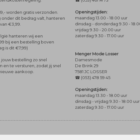
rzendkostenregeling.
☎ (053) 461 14 73
Openingstijden:
9,- worden gratis verzonden.
maandag 13.00 - 18.00 uur
 onder dit bedrag valt, hanteren
dinsdag - donderdag 9.30 - 18.0
 van €3,99.
vrijdag 9.30 - 20.00 uur
zaterdag 9.30 - 17.00 uur
lgië hanteren wij een
99 bij een bestelling boven
g is dit €7,99)
Menger Mode Losser
Damesmode
jouw bestelling zo snel
De Brink 29
en te versturen, zodat jij snel
7581 JC LOSSER
 nieuwe aankoop.
☎ (053) 478 59 45
Openingstijden:
maandag 13.30 - 18.00 uur
dinsdag - vrijdag 9.30 - 18.00 uur
zaterdag 9.30 - 17.00 uur