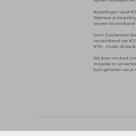
wij een duidelijke ve
Bestellingen vanaf €5
Wanneer je bestelling
wij een verzendtarief
(Voor Duitsland en Be
verzendtarief van €2,
€79,-. Onder dit bedra
Wij doen ons best om 
mogelijk te verwerken 
kunt genieten van je