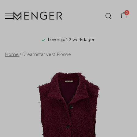
0
Levertijd 1-3 werkdagen
Dreamstar
Home
Dreamstar vest Flossie
vest
Flossie
-
Menger
Mode