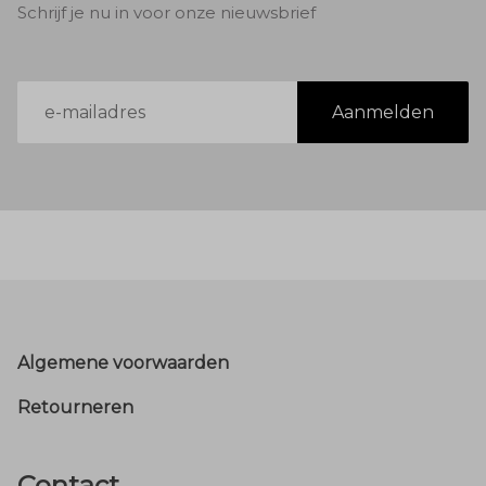
Schrijf je nu in voor onze nieuwsbrief
E-
Aanmelden
mailadres
Footer
Algemene voorwaarden
Retourneren
Contact