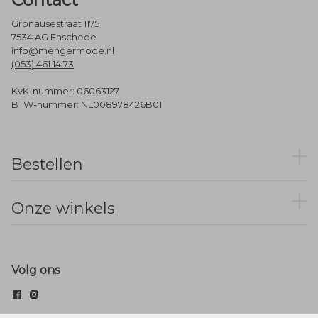
Gronausestraat 1175
7534 AG Enschede
info@mengermode.nl
(053) 461 14 73
KvK-nummer: 06063127
BTW-nummer: NL008978426B01
Bestellen
Onze winkels
Volg ons