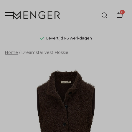
0
Levertijd 1-3 werkdagen
Dreamstar
Home
Dreamstar vest Flossie
vest
Flossie
-
Menger
Mode