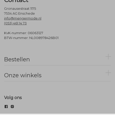
Gronausestraat 1175
7534 AG Enschede
info@mengermode.nl
(053) 461 14 73
KvK-nummer: 06063127
BTW-nummer: NL008978426B01
Bestellen
Onze winkels
Volg ons