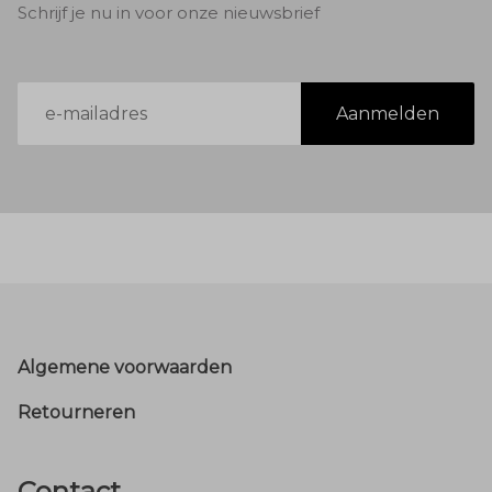
Schrijf je nu in voor onze nieuwsbrief
E-
Aanmelden
mailadres
Footer
Algemene voorwaarden
Retourneren
Contact