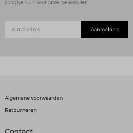
Schrijf je nu in voor onze nieuwsbrief
E-
Aanmelden
mailadres
Footer
Algemene voorwaarden
Retourneren
Contact