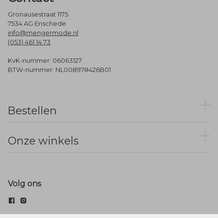
Gronausestraat 1175
7534 AG Enschede
info@mengermode.nl
(053) 461 14 73
KvK-nummer: 06063127
BTW-nummer: NL008978426B01
Bestellen
Onze winkels
Volg ons