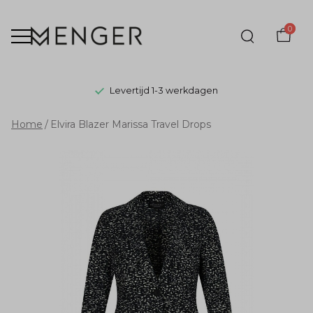
0
Levertijd 1-3 werkdagen
Elvira
Home
Elvira Blazer Marissa Travel Drops
Blazer
Marissa
Travel
Drops
-