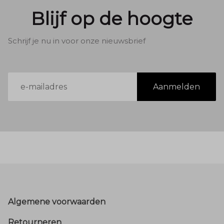
Blijf op de hoogte
Schrijf je nu in voor onze nieuwsbrief
E-
Aanmelden
mailadres
Footer
Algemene voorwaarden
Retourneren