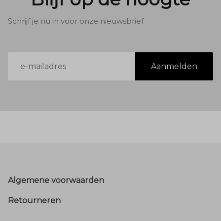
Schrijf je nu in voor onze nieuwsbrief
E-
Aanmelden
mailadres
Footer
Algemene voorwaarden
Retourneren