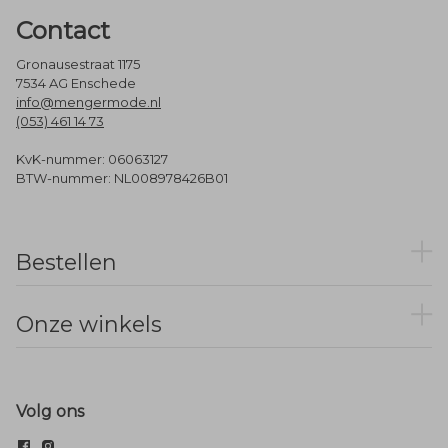
Contact
Gronausestraat 1175
7534 AG Enschede
info@mengermode.nl
(053) 461 14 73
KvK-nummer: 06063127
BTW-nummer: NL008978426B01
Bestellen
Onze winkels
Volg ons