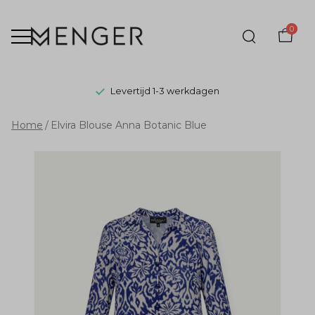
0
Levertijd 1-3 werkdagen
Elvira
Home
Elvira Blouse Anna Botanic Blue
Blouse
Anna
Botanic
Blue
-