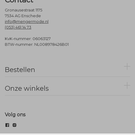
Gronausestraat 1175
7534 AG Enschede
info@mengermode.nl
(053) 461 14 73
KvK-nummer: 06063127
BTW-nummer: NL008978426B01
Bestellen
Onze winkels
Volg ons