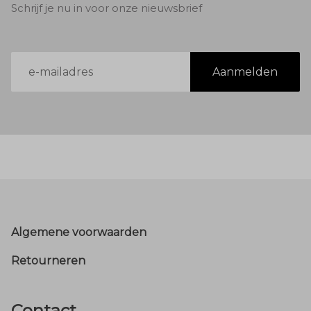
Schrijf je nu in voor onze nieuwsbrief
E-
Aanmelden
mailadres
Footer
Algemene voorwaarden
Retourneren
Contact