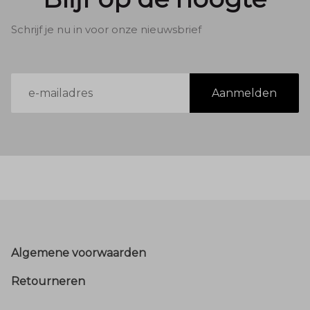
Schrijf je nu in voor onze nieuwsbrief
E-
Aanmelden
mailadres
Footer
Algemene voorwaarden
Retourneren