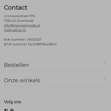
Contact
Gronausestraat 1175
7534 AG Enschede
info@mengermode.nl
(053) 461 14 73
KvK-nummer: 06063127
BTW-nummer: NL008978426B01
Bestellen
Onze winkels
Volg ons