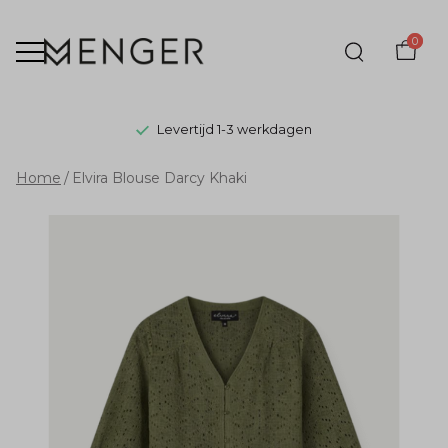
0
Levertijd 1-3 werkdagen
Elvira
Home
Elvira Blouse Darcy Khaki
Blouse
Darcy
Khaki
-
Menger