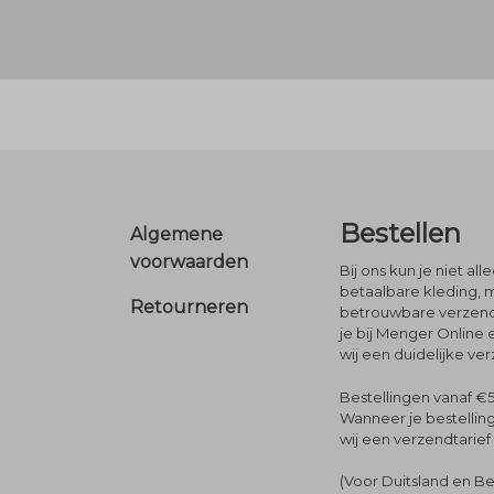
Footer
Bestellen
Algemene
voorwaarden
Bij ons kun je niet al
betaalbare kleding, 
Retourneren
betrouwbare verzendi
je bij Menger Online 
wij een duidelijke ve
Bestellingen vanaf €5
Wanneer je bestelling
wij een verzendtarief
(Voor Duitsland en Be