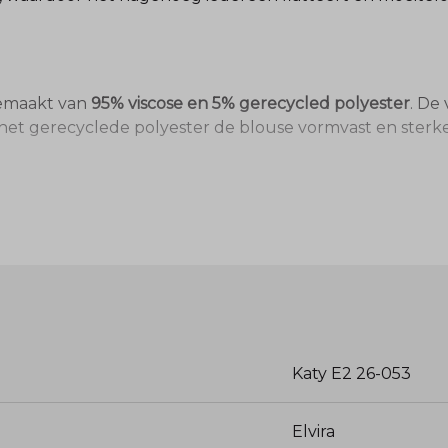
gemaakt van
95% viscose en 5% gerecycled polyester
. De
et gerecyclede polyester de blouse vormvast en sterker
inimalistisch en chic, waardoor de focus ligt op de prac
maat. Dankzij de soepele stof valt de Katy prachtig lang
acht' in uw kledingkast. De Katy van Elvira is bij ons favo
r het kleine percentage polyester minder kreukt dan ee
look, of solo op een donkere broek voor een zakelijke a
Katy E2 26-053
Elvira