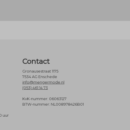
Contact
Gronausestraat 1175
7534 AG Enschede
info@mengermode.nl
(053) 461 14 73
KvK-nummer: 06063127
BTW-nummer: NL008978426B01
0 uur