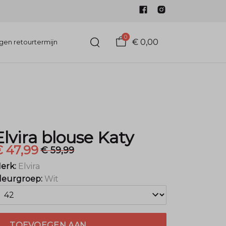
0
€ 0,00
gen retourtermijn
Elvira blouse Katy
 47,99
€ 59,99
erk:
Elvira
leurgroep:
Wit
TOEVOEGEN AAN