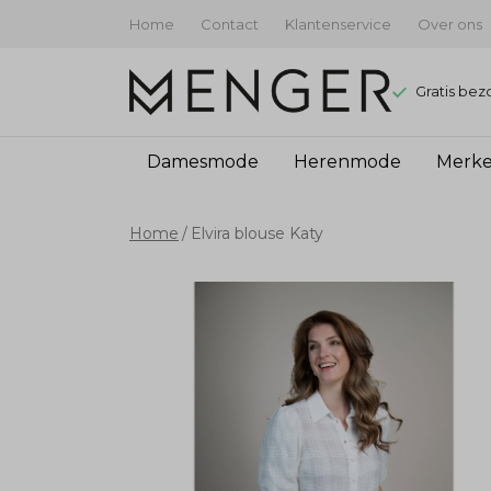
Home
Contact
Klantenservice
Over ons
Gratis bez
Damesmode
Herenmode
Merk
Elvira
Home
Elvira blouse Katy
blouse
Katy
-
Menger
Mode