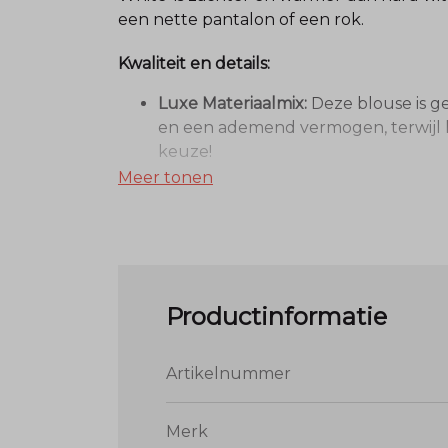
een nette pantalon of een rok.
Kwaliteit en details:
Luxe Materiaalmix:
Deze blouse is 
en een ademend vermogen, terwijl h
keuze!
Verfijnde Uitstraling:
Het ontwerp is m
Meer tonen
Pasvorm:
De blouse valt normaal op 
Menger Mode Tip:
"Een Off White blouse is de 'stille kr
blend heel rijk aanvoelt, maar doo
Productinformatie
onder een mooi vest voor een casual 
Artikelnummer
Merk