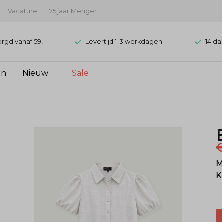
Vacature
75 jaar Menger
orgd vanaf 59,-
Levertijd 1-3 werkdagen
14 da
en
Nieuw
Sale
€
M
K