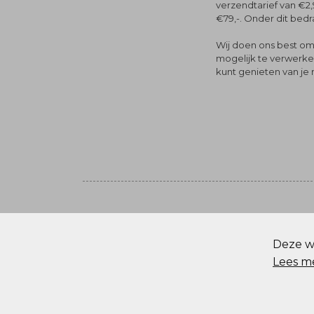
verzendtarief van €2,
€79,-. Onder dit bedra
Wij doen ons best om 
mogelijk te verwerken 
kunt genieten van je
Volg ons
© Menger Mode
Deze we
Cookie statement
Lees m