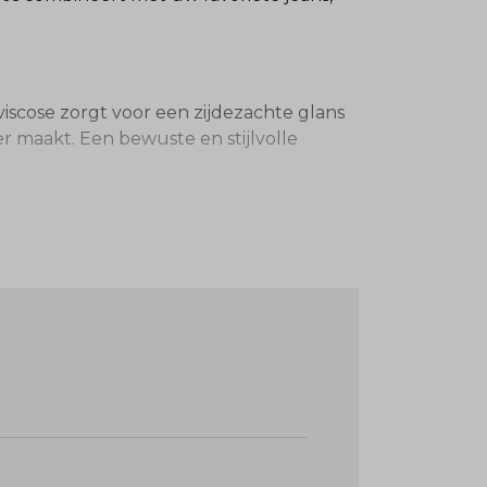
 viscose zorgt voor een zijdezachte glans
 maakt. Een bewuste en stijlvolle
htige pasvorm en de kwaliteit van de stof.
s het lichaam zonder te knellen.
riet omdat de stof door de viscose-
n standaard blouse. Draag hem
fspraak."