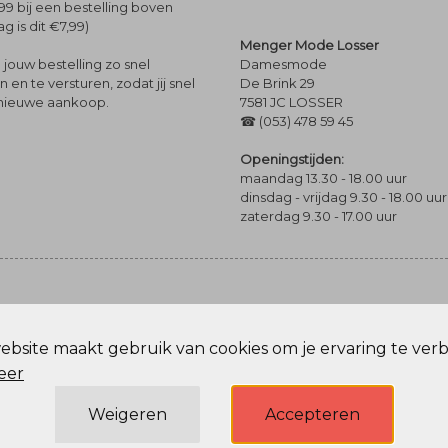
99 bij een bestelling boven
g is dit €7,99)
Menger Mode Losser
Damesmode
jouw bestelling zo snel
De Brink 29
en te versturen, zodat jij snel
7581 JC LOSSER
 nieuwe aankoop.
☎ (053) 478 59 45
Openingstijden:
maandag 13.30 - 18.00 uur
dinsdag - vrijdag 9.30 - 18.00 uur
zaterdag 9.30 - 17.00 uur
bsite maakt gebruik van cookies om je ervaring te ver
Privacy Policy
eer
Weigeren
Accepteren