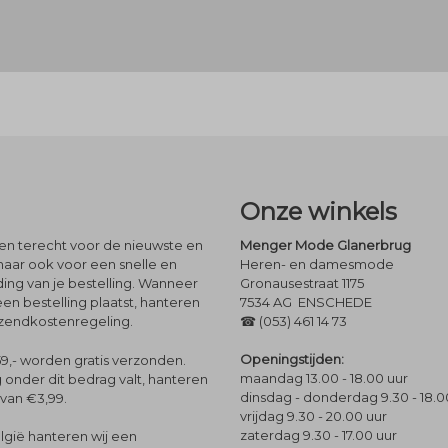
Onze winkels
leen terecht voor de nieuwste en
Menger Mode Glanerbrug
maar ook voor een snelle en
Heren- en damesmode
ng van je bestelling. Wanneer
Gronausestraat 1175
een bestelling plaatst, hanteren
7534 AG ENSCHEDE
rzendkostenregeling.
☎ (053) 461 14 73
Openingstijden:
9,- worden gratis verzonden.
maandag 13.00 - 18.00 uur
 onder dit bedrag valt, hanteren
dinsdag - donderdag 9.30 - 18.0
 van €3,99.
vrijdag 9.30 - 20.00 uur
zaterdag 9.30 - 17.00 uur
lgië hanteren wij een