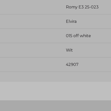
Romy E3 25-023
Elvira
015 off white
Wit
42907