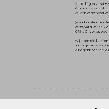
Bestellingen vanaf €5
Wanneer je bestelling
wij een verzendtarief
(Voor Duitsland en Be
verzendtarief van €2,
€79,-. Onder dit bedra
Wij doen ons best om 
mogelijk te verwerken 
kunt genieten van je
Volg ons
© Menger Mode