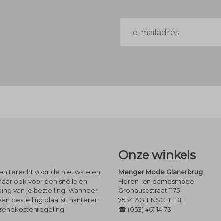
E-
mailadres
Onze winkels
leen terecht voor de nieuwste en
Menger Mode Glanerbrug
maar ook voor een snelle en
Heren- en damesmode
ng van je bestelling. Wanneer
Gronausestraat 1175
een bestelling plaatst, hanteren
7534 AG ENSCHEDE
rzendkostenregeling.
☎ (053) 461 14 73