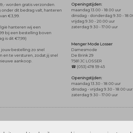
Openingstijden:
9,- worden gratis verzonden.
maandag 13.00 - 18.00 uur
 onder dit bedrag valt, hanteren
dinsdag - donderdag 9.30 - 18.0
 van €3,99.
vrijdag 9.30 - 20.00 uur
zaterdag 9.30 - 17.00 uur
lgië hanteren wij een
99 bij een bestelling boven
g is dit €7,99)
Menger Mode Losser
Damesmode
jouw bestelling zo snel
De Brink 29
en te versturen, zodat jij snel
7581 JC LOSSER
 nieuwe aankoop.
☎ (053) 478 59 45
Openingstijden:
maandag 13.30 - 18.00 uur
dinsdag - vrijdag 9.30 - 18.00 uur
zaterdag 9.30 - 17.00 uur