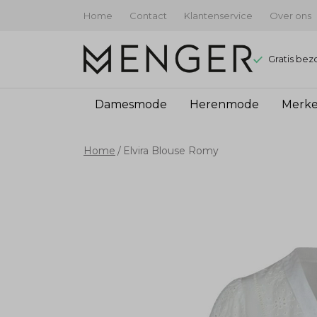
Home
Contact
Klantenservice
Over ons
Gratis bez
Damesmode
Herenmode
Merk
Elvira
Home
Elvira Blouse Romy
Blouse
Romy
-
Menger
Mode