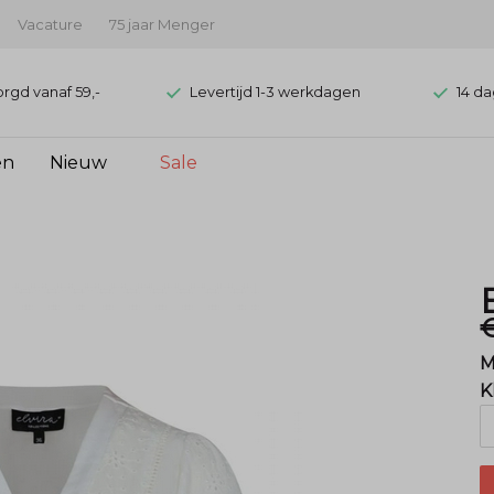
Vacature
75 jaar Menger
orgd vanaf 59,-
Levertijd 1-3 werkdagen
14 da
en
Nieuw
Sale
€
M
K