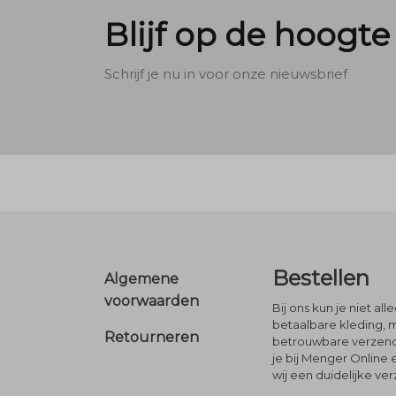
Blijf op de hoogte
Schrijf je nu in voor onze nieuwsbrief
Footer
Bestellen
Algemene
voorwaarden
Bij ons kun je niet al
betaalbare kleding, 
Retourneren
betrouwbare verzendi
je bij Menger Online 
wij een duidelijke ve