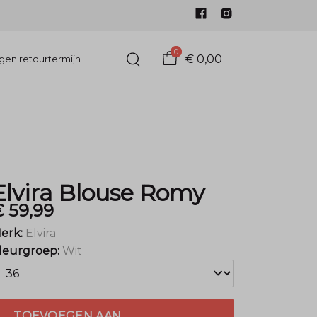
0
€ 0,00
gen retourtermijn
Elvira Blouse Romy
 59,99
erk:
Elvira
leurgroep:
Wit
TOEVOEGEN AAN