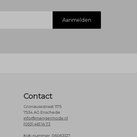
Aanmelden
Contact
Gronausestraat 1175
7534 AG Enschede
info@mengermode.nl
(053) 461 14 73
KvK-nummer: 06063127