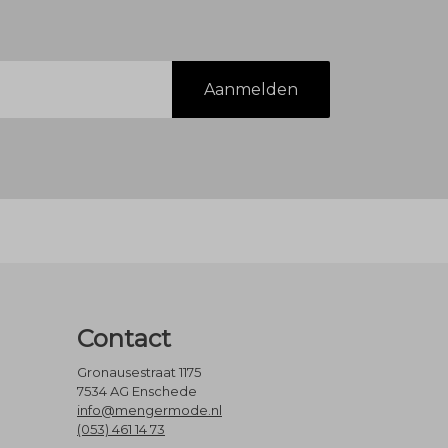
Aanmelden
Contact
Gronausestraat 1175
7534 AG Enschede
info@mengermode.nl
(053) 461 14 73