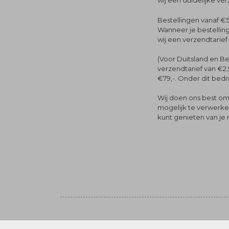
wij een duidelijke ve
Bestellingen vanaf €5
Wanneer je bestelling
wij een verzendtarief
(Voor Duitsland en Be
verzendtarief van €2,
€79,-. Onder dit bedra
Wij doen ons best om 
mogelijk te verwerken 
kunt genieten van je