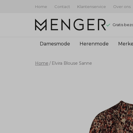
Home
Contact
Klantenservice
Over ons
Gratis bez
Damesmode
Herenmode
Merk
Elvira
Home
Elvira Blouse Sanne
Blouse
Sanne
-
Menger
Mode