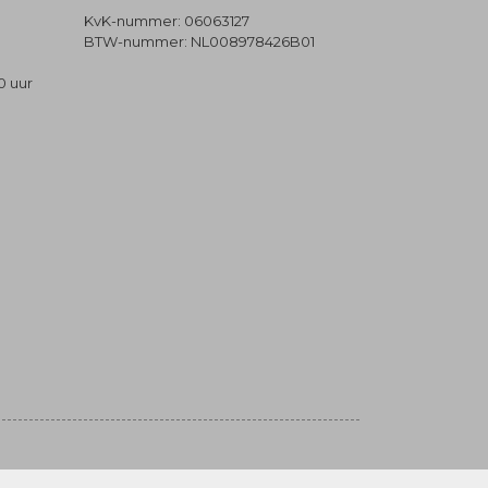
KvK-nummer: 06063127
BTW-nummer: NL008978426B01
0 uur