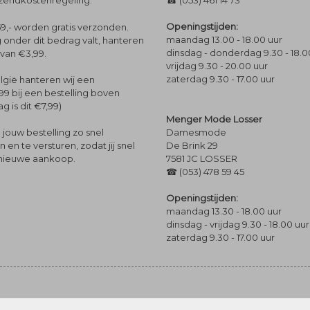
rzendkostenregeling.
☎ (053) 461 14 73
Openingstijden:
9,- worden gratis verzonden.
maandag 13.00 - 18.00 uur
 onder dit bedrag valt, hanteren
dinsdag - donderdag 9.30 - 18.0
 van €3,99.
vrijdag 9.30 - 20.00 uur
zaterdag 9.30 - 17.00 uur
lgië hanteren wij een
99 bij een bestelling boven
g is dit €7,99)
Menger Mode Losser
Damesmode
jouw bestelling zo snel
De Brink 29
en te versturen, zodat jij snel
7581 JC LOSSER
 nieuwe aankoop.
☎ (053) 478 59 45
Openingstijden:
maandag 13.30 - 18.00 uur
dinsdag - vrijdag 9.30 - 18.00 uur
zaterdag 9.30 - 17.00 uur