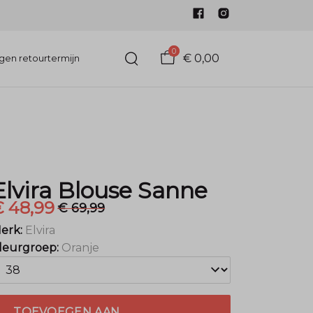
0
€ 0,00
gen retourtermijn
Elvira Blouse Sanne
€ 48,99
€ 69,99
erk:
Elvira
leurgroep:
Oranje
TOEVOEGEN AAN