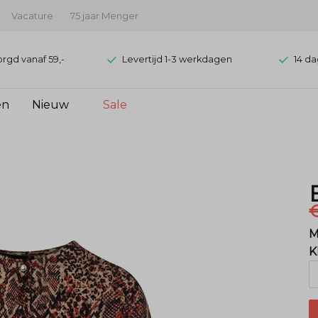
Vacature
75 jaar Menger
orgd vanaf 59,-
Levertijd 1-3 werkdagen
14 da
en
Nieuw
Sale
M
K