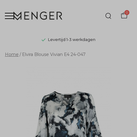
0
Levertijd 1-3 werkdagen
Elvira
Home
Elvira Blouse Vivian E4 24-047
Blouse
Vivian
E4
24-
047