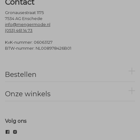
Contact
Gronausestraat 1175
7534 AG Enschede
info@mengermode.nl
(053) 461 14 73
KvK-nummer: 06063127
BTW-nummer: NL008978426B01
Bestellen
Onze winkels
Volg ons