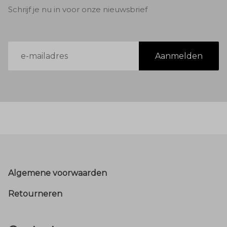
Schrijf je nu in voor onze nieuwsbrief
E-
Aanmelden
mailadres
Footer
Algemene voorwaarden
Retourneren