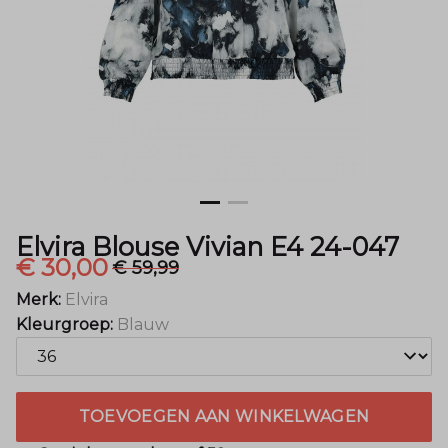
-
Menger
Mode
Elvira Blouse Vivian E4 24-047
€ 30,00
€ 59,99
Merk:
Elvira
Kleurgroep:
Blauw
TOEVOEGEN AAN WINKELWAGEN