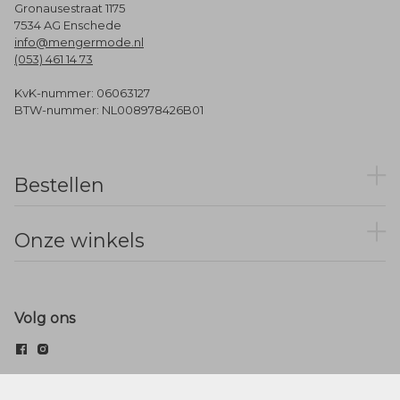
Gronausestraat 1175
7534 AG Enschede
info@mengermode.nl
(053) 461 14 73
KvK-nummer: 06063127
BTW-nummer: NL008978426B01
Bestellen
Onze winkels
Volg ons