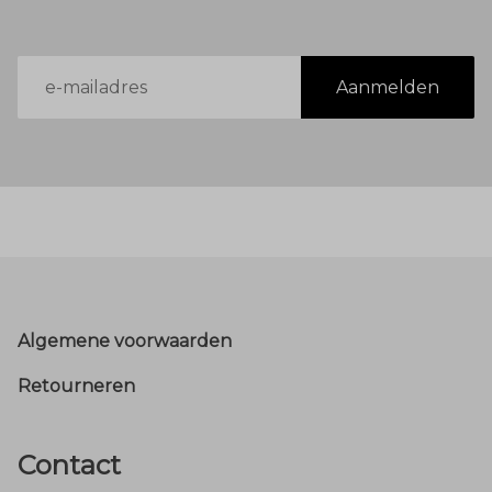
E-
Aanmelden
mailadres
Footer
Algemene voorwaarden
Retourneren
Contact