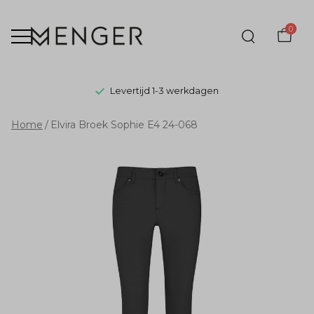
0
Levertijd 1-3 werkdagen
Elvira
Home
Elvira Broek Sophie E4 24-068
Broek
Sophie
E4
24-
068