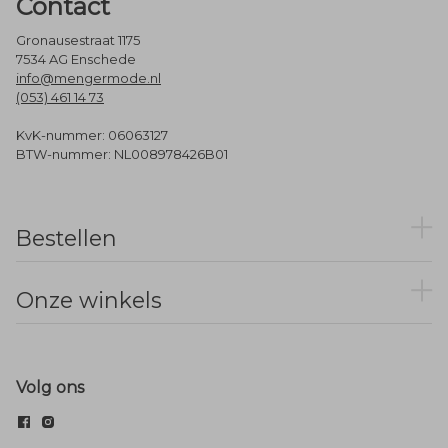
Contact
Gronausestraat 1175
7534 AG Enschede
info@mengermode.nl
(053) 461 14 73
KvK-nummer: 06063127
BTW-nummer: NL008978426B01
Bestellen
Onze winkels
Volg ons