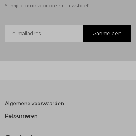
Schrijf je nu in voor onze nieuwsbrief
E-
Aanmelden
mailadres
Footer
Algemene voorwaarden
Retourneren