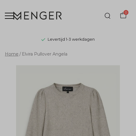
0
Levertijd 1-3 werkdagen
Elvira
Home
Elvira Pullover Angela
Pullover
Angela
-
Menger
Mode